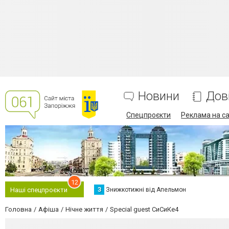
Новини
Дов
Спецпроєкти
Реклама на са
12
З
Знижкотижні від Апельмон
Наші спецпроєкти
Головна
Афіша
Нічне життя
Special guest СиСиКе4