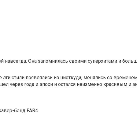
ей навсегда. Она запомнилась своими суперхитами и боль
се эти стили появлялись из ниоткуда, менялись со временем
ел через года и эпохи и остался неизменно красивым и а
кавер-бэнд FAR4.