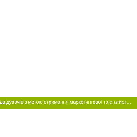
Цей сайт використовує «cookies». Також веб-сайт використовує інтернет-сервіс для збору технічних даних стосовно відвідувачів з метою отримання маркетингової та статистичної інформації. Умови обробки даних відвідувачів сайту див.