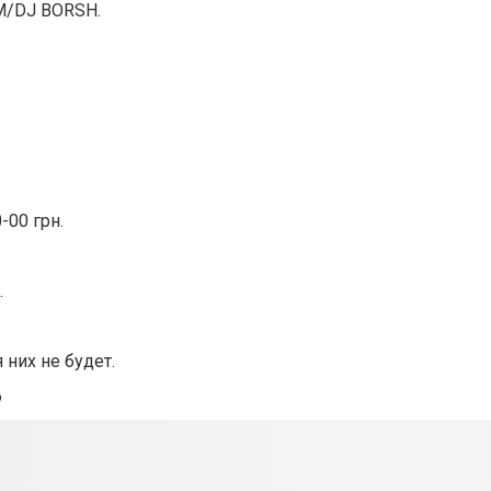
M/DJ BORSH.
-00 грн.
.
 них не будет.
6