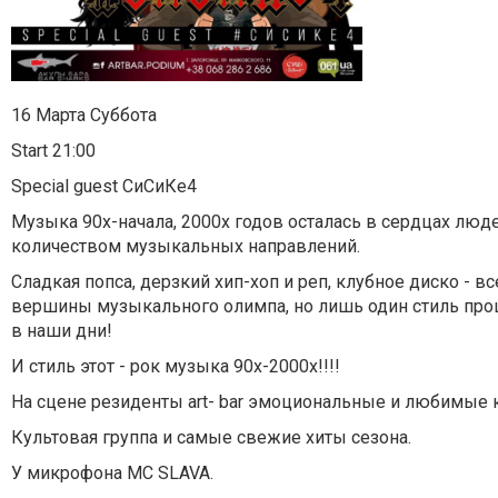
16 Марта Суббота
Start 21:00
Special guest СиСиКе4
Музыка 90х-начала, 2000х годов осталась в сердцах люд
количеством музыкальных направлений.
Сладкая попса, дерзкий хип-хоп и реп, клубное диско - в
вершины музыкального олимпа, но лишь один стиль прош
в наши дни!
И стиль этот - рок музыка 90х-2000х!!!!
На сцене резиденты art- bar эмоциональные и любимые 
Культовая группа и самые свежие хиты сезона.
У микрофона MC SLAVA.