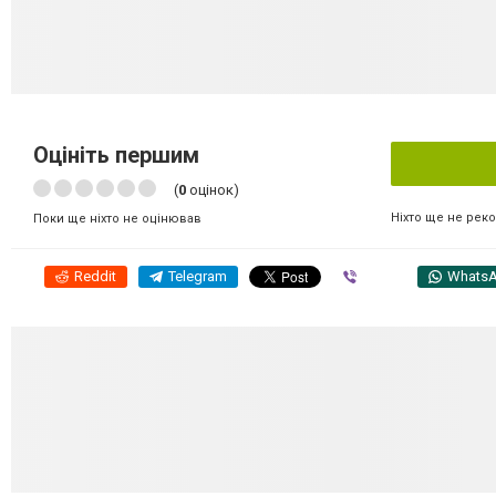
Оцініть першим
(
0
оцінок)
Ніхто ще не рек
Поки ще ніхто не оцінював
Reddit
Telegram
Viber
Whats