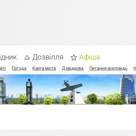
ідник
Дозвілля
Афіша
йті
Погода
Карта міста
Довідкова
Питання-відповідь
Н