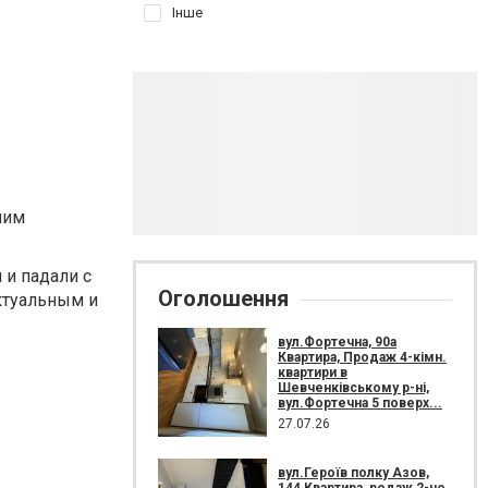
Інше
шим
 и падали с
Оголошення
ктуальным и
вул.Фортечна, 90а
Квартира, Продаж 4-кімн.
квартири в
Шевченківському р-ні,
вул.Фортечна 5 поверх...
27.07.26
вул.Героїв полку Азов,
144 Квартира, родаж 2-но