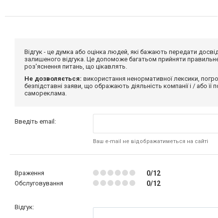
Відгук - це думка або оцінка людей, які бажають передати дос
залишеного відгука. Це допоможе багатьом прийняти правильне 
роз'яснення питань, що цікавлять.
Не дозволяється:
використання ненормативної лексики, погро
безпідставні заяви, що ображають діяльність компанії і / або її
самореклама.
Введіть email:
Ваш e-mail не відображатиметься на сайті
Враження
0/12
Обслуговування
0/12
Відгук: