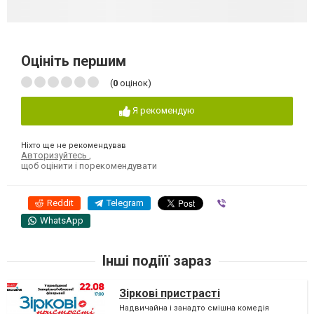
Оцініть першим
(
0
оцінок)
Я рекомендую
Ніхто ще не рекомендував
Авторизуйтесь
,
щоб оцінити і порекомендувати
Reddit
Telegram
Viber
WhatsApp
Інші подіїї зараз
Зіркові пристрасті
Надвичайна і занадто смішна комедія