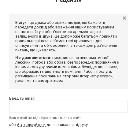
Відгук - це думка або оцінка людей, які бажають
передати досвід або враження іншим користувачам
нашого сайту з обов'язковою аргументацією
залишеного відгука. Це допоможе багатьом прийняти
правильне рішення. Коментарі призначені для
спілкування та обговорення, а також для роз'яснення
питань, що цікавлять.
Не дозволяється:
використання ненормативної
лексики, погроз або образ; безпосереднє порівняння з
іншими конкуруючими компаніями; безпідставні заяви,
що ображають діяльність компанії і / або її послуги;
розміщення посилань на сторонні інтернет-ресурси;
реклама та самореклама.
Введіть email:
Ваш e-mail не відображатиметься на сайті
або
Авторизуйтесь
для написання відгуку