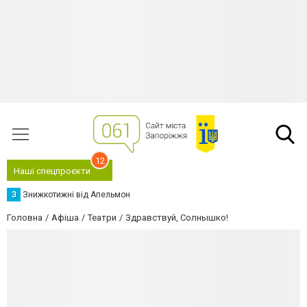
12
Наші спецпроєкти
З
Знижкотижні від Апельмон
Головна
Афіша
Театри
Здравствуй, Солнышко!