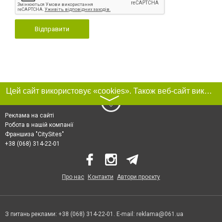
Відправити
Цей сайт використовує «cookies». Також веб-сайт використовує інтернет-сервіс для збору технічних даних стосовно відвідувачів з метою отримання маркетингової та статистичної інформації. Умови обробки даних відвідувачів сайту див.
〉
Реклама на сайті
Робота в нашій компанії
Франшиза "CitySites"
+38 (068) 314-22-01
Про нас
Контакти
Автори проєкту
З питань реклами: +38 (068) 314-22-01. E-mail:
reklama@061.ua