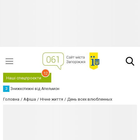
12
Наші спецпроєкти
З
Знижкотижні від Апельмон
Головна
Афіша
Нічне життя
День всех влюбленных