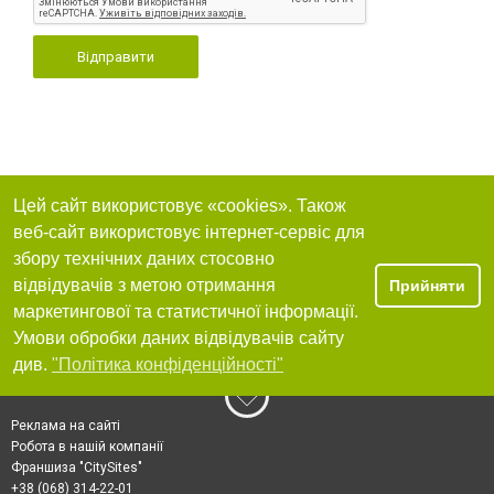
Відправити
Цей сайт використовує «cookies». Також
веб-сайт використовує інтернет-сервіс для
збору технічних даних стосовно
відвідувачів з метою отримання
Прийняти
маркетингової та статистичної інформації.
Умови обробки даних відвідувачів сайту
див.
"Політика конфіденційності"
Реклама на сайті
Робота в нашій компанії
Франшиза "CitySites"
+38 (068) 314-22-01