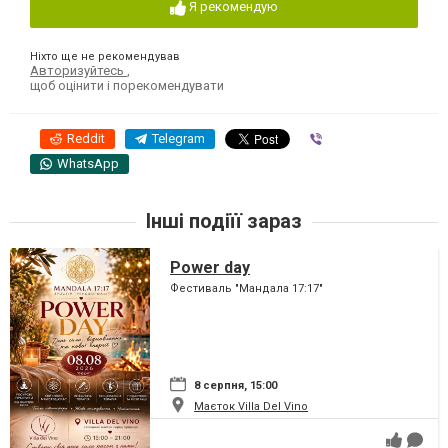
Я рекомендую
Ніхто ще не рекомендував
Авторизуйтесь
,
щоб оцінити і порекомендувати
Reddit
Telegram
Viber
WhatsApp
Інші подіїї зараз
Power day
Фестиваль "Мандала 17:17"
8 серпня, 15:00
Маєток Villa Del Vino