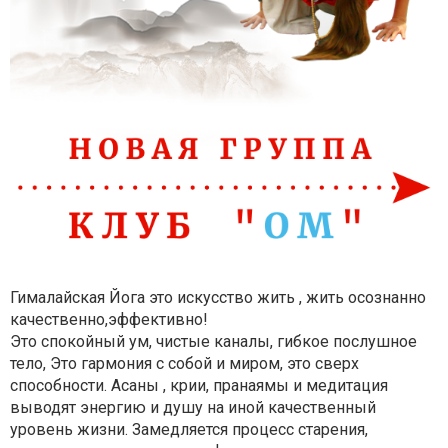
Гималайская Йога это искусство жить , жить осознанно
качественно,эффективно!
Это спокойный ум, чистые каналы, гибкое послушное
тело, Это гармония с собой и миром, это сверх
способности. Асаны , крии, пранаямы и медитация
выводят энергию и душу на иной качественный
уровень жизни. Замедляется процесс старения,