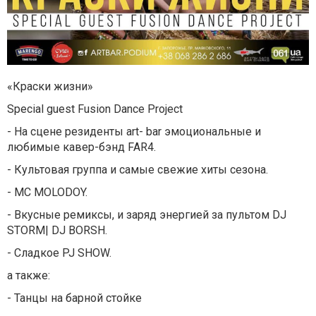
«Краски жизни»
Special guest Fusion Dance Project
- На сцене резиденты art- bar эмоциональные и
любимые кавер-бэнд FAR4.
- Культовая группа и самые свежие хиты сезона.
- MC МOLODOY.
- Вкусные ремиксы, и заряд энергией за пультом DJ
STORM| DJ BORSH.
- Сладкое PJ SHOW.
а также:
- Танцы на барной стойке