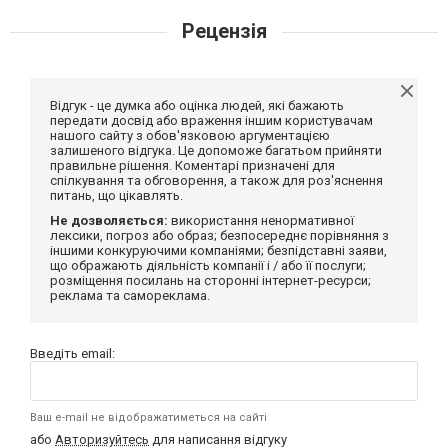
Рецензія
Відгук - це думка або оцінка людей, які бажають
передати досвід або враження іншим користувачам
нашого сайту з обов'язковою аргументацією
залишеного відгука. Це допоможе багатьом прийняти
правильне рішення. Коментарі призначені для
спілкування та обговорення, а також для роз'яснення
питань, що цікавлять.
Не дозволяється:
використання ненормативної
лексики, погроз або образ; безпосереднє порівняння з
іншими конкуруючими компаніями; безпідставні заяви,
що ображають діяльність компанії і / або її послуги;
розміщення посилань на сторонні інтернет-ресурси;
реклама та самореклама.
Введіть email:
Ваш e-mail не відображатиметься на сайті
або
Авторизуйтесь
для написання відгуку