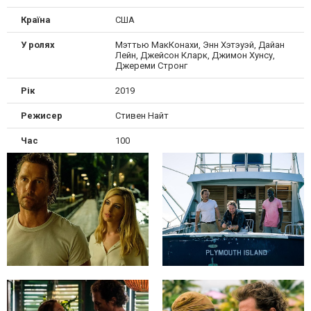
Країна
США
У ролях
Мэттью МакКонахи, Энн Хэтэуэй, Дайан
Лейн, Джейсон Кларк, Джимон Хунсу,
Джереми Стронг
Рік
2019
Режисер
Стивен Найт
Час
100