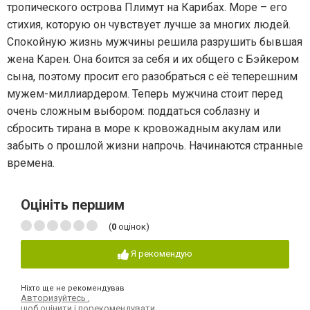
тропического острова Плимут на Карибах. Море – его
стихия, которую он чувствует лучше за многих людей.
Спокойную жизнь мужчины решила разрушить бывшая
жена Карен. Она боится за себя и их общего с Бэйкером
сына, поэтому просит его разобраться с её теперешним
мужем-миллиардером. Теперь мужчина стоит перед
очень сложным выбором: поддаться соблазну и
сбросить тирана в море к кровожадным акулам или
забыть о прошлой жизни напрочь. Начинаются странные
времена.
Оцініть першим
(
0
оцінок)
Я рекомендую
Ніхто ще не рекомендував
Авторизуйтесь
,
щоб оцінити і порекомендувати