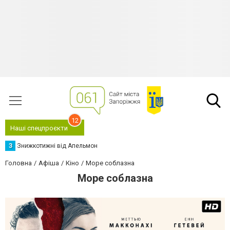
12
Наші спецпроєкти
З
Знижкотижні від Апельмон
Головна
Афіша
Кіно
Море соблазна
Море соблазна