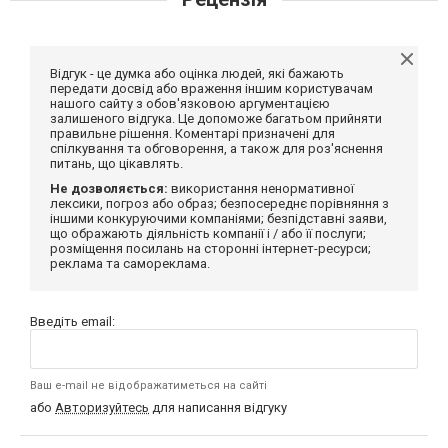
Відгук - це думка або оцінка людей, які бажають
передати досвід або враження іншим користувачам
нашого сайту з обов'язковою аргументацією
залишеного відгука. Це допоможе багатьом прийняти
правильне рішення. Коментарі призначені для
спілкування та обговорення, а також для роз'яснення
питань, що цікавлять.
Не дозволяється:
використання ненормативної
лексики, погроз або образ; безпосереднє порівняння з
іншими конкуруючими компаніями; безпідставні заяви,
що ображають діяльність компанії і / або її послуги;
розміщення посилань на сторонні інтернет-ресурси;
реклама та самореклама.
Введіть email:
Ваш e-mail не відображатиметься на сайті
або
Авторизуйтесь
для написання відгуку