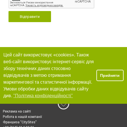
Відправити
Цей сайт використовує «cookies». Також
веб-сайт використовує інтернет-сервіс для
збору технічних даних стосовно
відвідувачів з метою отримання
Прийняти
маркетингової та статистичної інформації.
Умови обробки даних відвідувачів сайту
див.
"Політика конфіденційності"
Реклама на сайті
Робота в нашій компанії
Франшиза "CitySites"