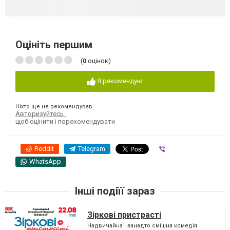
Оцініть першим
(
0
оцінок)
Я рекомендую
Ніхто ще не рекомендував
Авторизуйтесь
,
щоб оцінити і порекомендувати
Reddit
Telegram
Viber
WhatsApp
Інші подіїї зараз
Зіркові пристрасті
Надвичайна і занадто смішна комедія