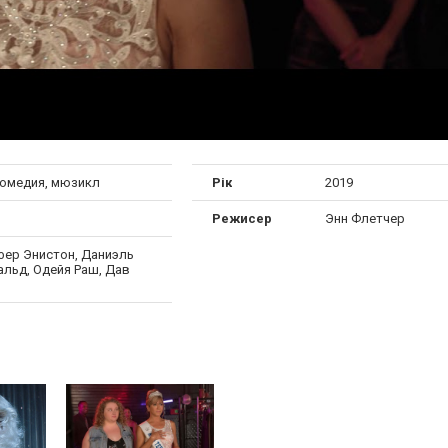
комедия, мюзикл
Рік
2019
Режисер
Энн Флетчер
ер Энистон, Даниэль
льд, Одейя Раш, Дав
н