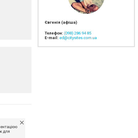
Євгенія (афіша)
Телефон:
(098) 286 94 85
E-mail:
ed@citysites.com.ua
ментацією
ж для