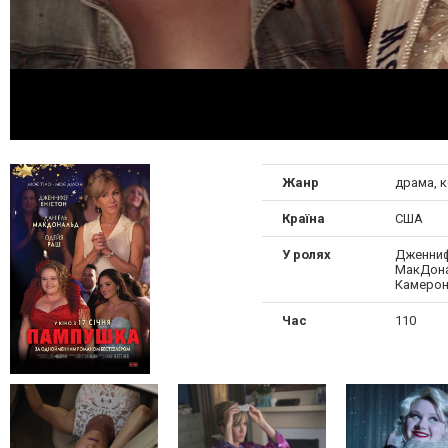
Жанр
драма, 
Країна
США
У ролях
Дженниф
МакДона
Камеро
Час
110