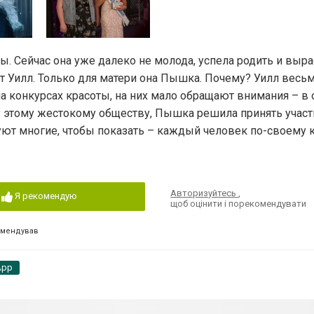
. Сейчас она уже далеко не молода, успела родить и выра
ют Уилл. Только для матери она Пышка. Почему? Уилл весьм
на конкурсах красоты, на них мало обращают внимания – в
 этому жестокому обществу, Пышка решила принять участ
уют многие, чтобы показать – каждый человек по-своему 
Авторизуйтесь
,
Я рекомендую
щоб оцінити і порекомендувати
омендував
App