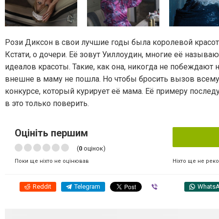
Рози Диксон в свои лучшие годы была королевой красоты
Кстати, о дочери. Её зовут Уиллоудин, многие её называ
идеалов красоты. Такие, как она, никогда не побеждают 
внешне в маму не пошла. Но чтобы бросить вызов всему
конкурсе, который курирует её мама. Её примеру послед
в это только поверить.
Оцініть першим
(
0
оцінок)
Ніхто ще не рек
Поки ще ніхто не оцінював
Reddit
Telegram
Viber
Whats