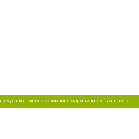
Цей сайт використовує «cookies». Також веб-сайт використовує інтернет-сервіс для збору технічних даних стосовно відвідувачів з метою отримання маркетингової та статистичної інформації. Умови обробки даних відвідувачів сайту див.