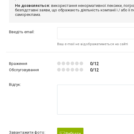
Не дозволяється:
використання ненормативної лексики, погро
безпідставні заяви, що ображають діяльність компанії і / або її
самореклама.
Введіть email:
Ваш e-mail не відображатиметься на сайті
Враження
0/12
Обслуговування
0/12
Відгук:
Завантажити фото:
Вибрати