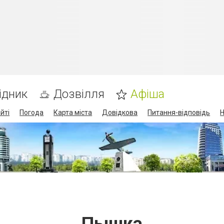
ідник
Дозвілля
Афіша
йті
Погода
Карта міста
Довідкова
Питання-відповідь
Н