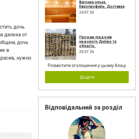
Вагонка ольха.
Европрофиль. Доставка
24.07.26
стить дочь.
а далека от
Продаж піддонів
недорого Дніпро та
 общем, дочь
область.
ие в
29.07.26
красив, нужно
Розмістити оголошення у цьому блоці
Додати
Відповідальний за розділ