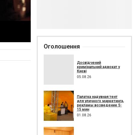
Оголошення
Досвідчений
кримінальний адвокат у
Києві
05.08.26
Палатка надувная тент
для уличного маркетинга,
рекламы возведение 5-
15 мин
01.08.26