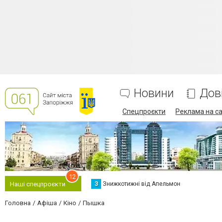
Новини
Дов
Спецпроєкти
Реклама на са
12
З
Знижкотижні від Апельмон
Наші спецпроєкти
Головна
Афіша
Кіно
Пышка