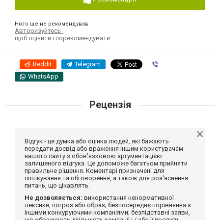
Ніхто ще не рекомендував
Авторизуйтесь
,
щоб оцінити і порекомендувати
Reddit
Telegram
Viber
WhatsApp
Рецензія
Відгук - це думка або оцінка людей, які бажають
передати досвід або враження іншим користувачам
нашого сайту з обов'язковою аргументацією
залишеного відгука. Це допоможе багатьом прийняти
правильне рішення. Коментарі призначені для
спілкування та обговорення, а також для роз'яснення
питань, що цікавлять.
Не дозволяється:
використання ненормативної
лексики, погроз або образ; безпосереднє порівняння з
іншими конкуруючими компаніями; безпідставні заяви,
що ображають діяльність компанії і / або її послуги;