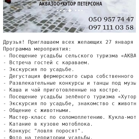
Друзья! Приглашаем всех желающих 27 января п
Программа мероприятия:

- Посещение усадьбы сельского туризма «АКВАЗО
- Встреча гостей с караваем.

- Экскурсия по усадьбе.

- Дегустация фермерского сыра собственного пр
- Развлекательные конкурсы и танцы под музыку
- Каша и чай приготовленные на костре.

- Посещение усадьбы зелёного туризма «Хутор П
- Экскурсия по усадьбе, знакомство с животны
- Общение с животными.

- Мастер-класс по соломоплетению. Кукла-мотан
- Катание в кузове мотоблока.

- Конкурс "ловля поросят".

- Фото на территории усадьбы.
