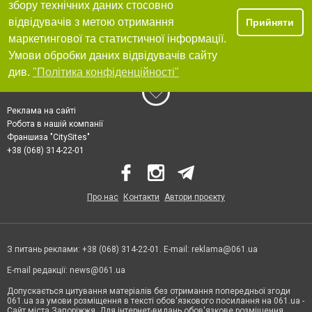
збору технічних даних стосовно
відвідувачів з метою отримання
Прийняти
маркетингової та статистичної інформації.
Умови обробки даних відвідувачів сайту
див.
"Політика конфіденційності"
Реклама на сайті
Робота в нашій компанії
Франшиза "CitySites"
+38 (068) 314-22-01
Про нас
Контакти
Автори проєкту
З питань реклами: +38 (068) 314-22-01. E-mail:
reklama@061.ua
E-mail редакції:
news@061.ua
Допускається цитування матеріалів без отримання попередньої згоди
061.ua за умови розміщення в тексті обов'язкового посилання на 061.ua -
Сайт міста Запоріжжя. Для інтернет-видань обов'язкове розміщення