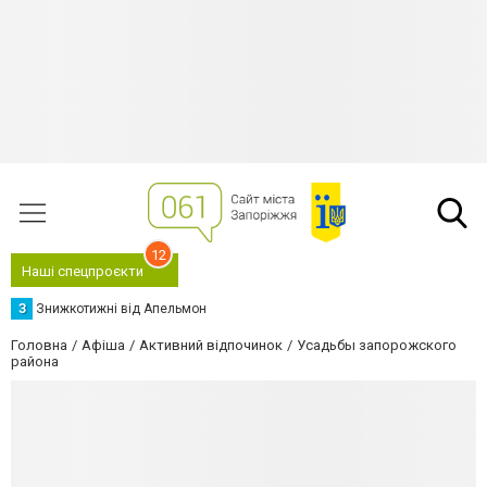
12
Наші спецпроєкти
З
Знижкотижні від Апельмон
Головна
Афіша
Активний відпочинок
Усадьбы запорожского
района