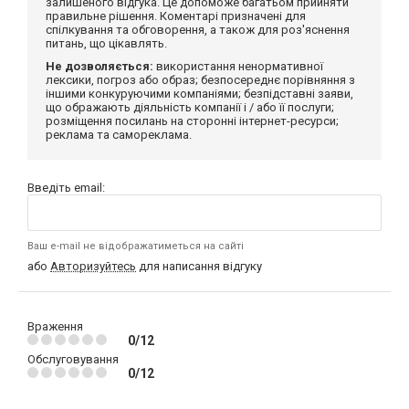
залишеного відгука. Це допоможе багатьом прийняти
правильне рішення. Коментарі призначені для
спілкування та обговорення, а також для роз'яснення
питань, що цікавлять.
Не дозволяється:
використання ненормативної
лексики, погроз або образ; безпосереднє порівняння з
іншими конкуруючими компаніями; безпідставні заяви,
що ображають діяльність компанії і / або її послуги;
розміщення посилань на сторонні інтернет-ресурси;
реклама та самореклама.
Введіть email:
Ваш e-mail не відображатиметься на сайті
або
Авторизуйтесь
для написання відгуку
Враження
0/12
Обслуговування
0/12