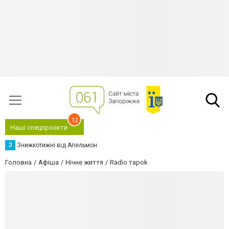
12
Наші спецпроєкти
З
Знижкотижні від Апельмон
Головна
Афіша
Нічне життя
Radio тapok