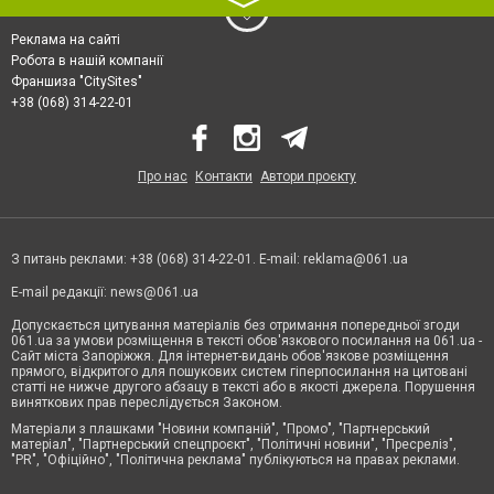
〉
Реклама на сайті
Робота в нашій компанії
Франшиза "CitySites"
+38 (068) 314-22-01
Про нас
Контакти
Автори проєкту
З питань реклами: +38 (068) 314-22-01. E-mail:
reklama@061.ua
E-mail редакції:
news@061.ua
Допускається цитування матеріалів без отримання попередньої згоди
061.ua за умови розміщення в тексті обов'язкового посилання на 061.ua -
Сайт міста Запоріжжя. Для інтернет-видань обов'язкове розміщення
прямого, відкритого для пошукових систем гіперпосилання на цитовані
статті не нижче другого абзацу в тексті або в якості джерела. Порушення
виняткових прав переслідується Законом.
Матеріали з плашками "Новини компаній", "Промо", "Партнерський
матеріал", "Партнерський спецпроєкт", "Політичні новини", "Пресреліз",
"PR", "Офіційно", "Політична реклама" публікуються на правах реклами.