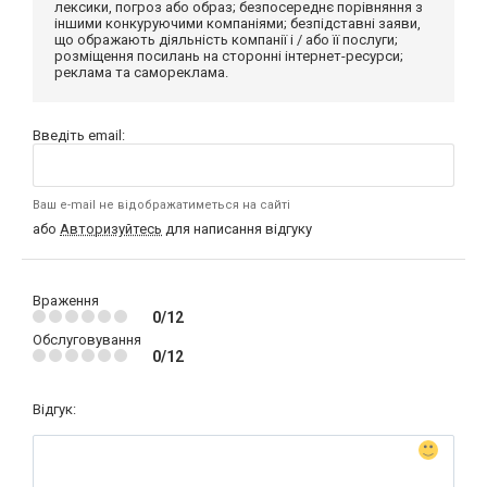
лексики, погроз або образ; безпосереднє порівняння з
іншими конкуруючими компаніями; безпідставні заяви,
що ображають діяльність компанії і / або її послуги;
розміщення посилань на сторонні інтернет-ресурси;
реклама та самореклама.
Введіть email:
Ваш e-mail не відображатиметься на сайті
або
Авторизуйтесь
для написання відгуку
Враження
0/12
Обслуговування
0/12
Відгук: