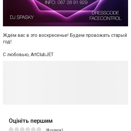
Ждём вас в это воскресенье! Будем провожать старый
год!
С любовью, ArtClubJET
Оцініть першим
(
0
оцінок)