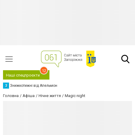
12
Наші спецпроєкти
З
Знижкотижні від Апельмон
Головна
Афіша
Нічне життя
Magic night