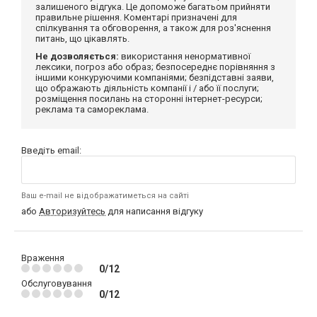
залишеного відгука. Це допоможе багатьом прийняти
правильне рішення. Коментарі призначені для
спілкування та обговорення, а також для роз'яснення
питань, що цікавлять.
Не дозволяється:
використання ненормативної
лексики, погроз або образ; безпосереднє порівняння з
іншими конкуруючими компаніями; безпідставні заяви,
що ображають діяльність компанії і / або її послуги;
розміщення посилань на сторонні інтернет-ресурси;
реклама та самореклама.
Введіть email:
Ваш e-mail не відображатиметься на сайті
або
Авторизуйтесь
для написання відгуку
Враження
0/12
Обслуговування
0/12