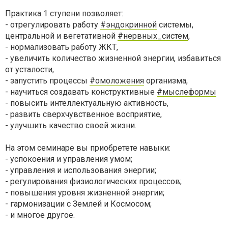
Практика 1 ступени позволяет:
- отрегулировать работу
#эндокринной
системы,
центральной и вегетативной
#нервных_систем
,
- нормализовать работу ЖКТ,
- увеличить количество жизненной энергии, избавиться
от усталости,
- запустить процессы
#омоложения
организма,
- научиться создавать конструктивные
#мыслеформы
- повысить интеллектуальную активность,
- развить сверхчувственное восприятие,
- улучшить качество своей жизни.
На этом семинаре вы приобретете навыки:
- успокоения и управления умом;
- управления и использования энергии;
- регулирования физиологических процессов;
- повышения уровня жизненной энергии;
- гармонизации с Землей и Космосом;
- и многое другое.