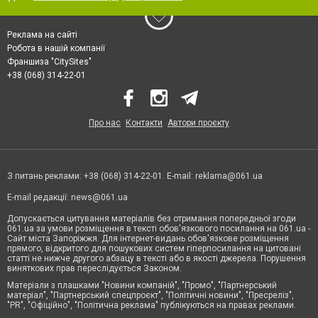
Реклама на сайті
Робота в нашій компанії
Франшиза "CitySites"
+38 (068) 314-22-01
Про нас
Контакти
Автори проєкту
З питань реклами: +38 (068) 314-22-01. E-mail:
reklama@061.ua
E-mail редакції:
news@061.ua
Допускається цитування матеріалів без отримання попередньої згоди
061.ua за умови розміщення в тексті обов'язкового посилання на 061.ua -
Сайт міста Запоріжжя. Для інтернет-видань обов'язкове розміщення
прямого, відкритого для пошукових систем гіперпосилання на цитовані
статті не нижче другого абзацу в тексті або в якості джерела. Порушення
виняткових прав переслідується Законом.
Матеріали з плашками "Новини компаній", "Промо", "Партнерський
матеріал", "Партнерський спецпроєкт", "Політичні новини", "Пресреліз",
"PR", "Офіційно", "Політична реклама" публікуються на правах реклами.