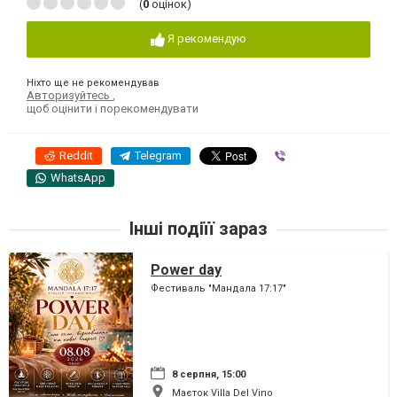
(
0
оцінок)
Я рекомендую
Ніхто ще не рекомендував
Авторизуйтесь
,
щоб оцінити і порекомендувати
Reddit
Telegram
Viber
WhatsApp
Інші подіїї зараз
Power day
Фестиваль "Мандала 17:17"
8 серпня, 15:00
Маєток Villa Del Vino