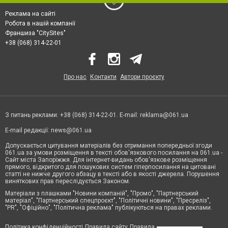
Реклама на сайті
Робота в нашій компанії
Франшиза "CitySites"
+38 (068) 314-22-01
Про нас
Контакти
Автори проєкту
З питань реклами: +38 (068) 314-22-01. E-mail:
reklama@061.ua
E-mail редакції:
news@061.ua
Допускається цитування матеріалів без отримання попередньої згоди
061.ua за умови розміщення в тексті обов'язкового посилання на 061.ua -
Сайт міста Запоріжжя. Для інтернет-видань обов'язкове розміщення
прямого, відкритого для пошукових систем гіперпосилання на цитовані
статті не нижче другого абзацу в тексті або в якості джерела. Порушення
виняткових прав переслідується Законом.
Матеріали з плашками "Новини компаній", "Промо", "Партнерський
матеріал", "Партнерський спецпроєкт", "Політичні новини", "Пресреліз",
"PR", "Офіційно", "Політична реклама" публікуються на правах реклами.
Політика конфіденційності
Правила сайту
Правила