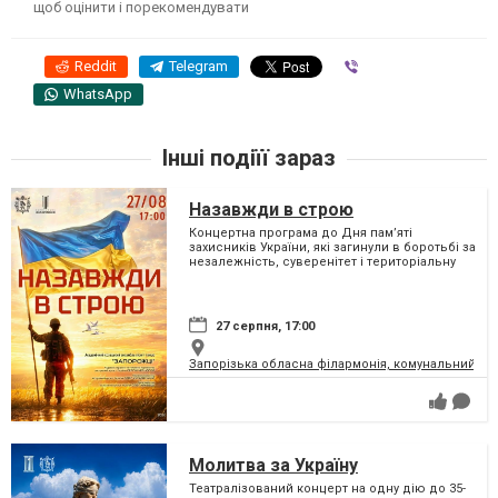
щоб оцінити і порекомендувати
Reddit
Telegram
Viber
WhatsApp
Інші подіїї зараз
Назавжди в строю
Концертна програма до Дня пам’яті
захисників України, які загинули в боротьбі за
незалежність, суверенітет і територіальну
цілісність України
27 серпня, 17:00
Запорізька обласна філармонія, комунальний за
Молитва за Україну
Театралізований концерт на одну дію до 35-