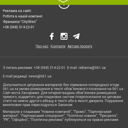
〉
Реклама на сайті
Робота в нашій компанії
Франшиза "CitySites"
+38 (068) 314-22-01
Про нас
Контакти
Автори проєкту
З питань реклами: +38 (068) 314-22-01. E-mail:
reklama@061.ua
E-mail редакції:
news@061.ua
Допускається цитування матеріалів без отримання попередньої згоди
061.ua за умови розміщення в тексті обов'язкового посилання на 061.ua -
Сайт міста Запоріжжя. Для інтернет-видань обов'язкове розміщення
прямого, відкритого для пошукових систем гіперпосилання на цитовані
статті не нижче другого абзацу в тексті або в якості джерела. Порушення
виняткових прав переслідується Законом.
Матеріали з плашками "Новини компаній", "Промо", "Партнерський
матеріал", "Партнерський спецпроєкт", "Політичні новини", "Пресреліз",
"PR", "Офіційно", "Політична реклама" публікуються на правах реклами.