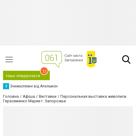
12
Наші спецпроєкти
З
Знижкотижні від Апельмон
Головна
Афіша
Виставки
Персональная выставка живописи
Герасименко Марии г. Запорожье