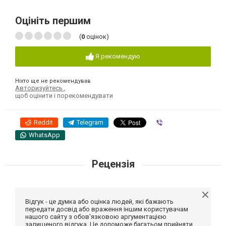
Оцініть першим
(
0
оцінок)
Я рекомендую
Ніхто ще не рекомендував
Авторизуйтесь
,
щоб оцінити і порекомендувати
Reddit
Telegram
Viber
WhatsApp
Рецензія
Відгук - це думка або оцінка людей, які бажають
передати досвід або враження іншим користувачам
нашого сайту з обов'язковою аргументацією
залишеного відгука. Це допоможе багатьом прийняти