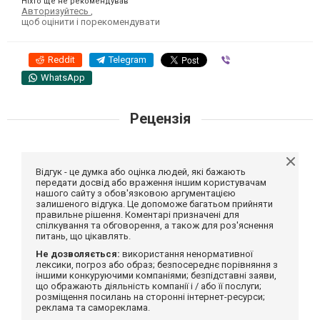
Ніхто ще не рекомендував
Авторизуйтесь
,
щоб оцінити і порекомендувати
Reddit
Telegram
Viber
WhatsApp
Рецензія
Відгук - це думка або оцінка людей, які бажають
передати досвід або враження іншим користувачам
нашого сайту з обов'язковою аргументацією
залишеного відгука. Це допоможе багатьом прийняти
правильне рішення. Коментарі призначені для
спілкування та обговорення, а також для роз'яснення
питань, що цікавлять.
Не дозволяється:
використання ненормативної
лексики, погроз або образ; безпосереднє порівняння з
іншими конкуруючими компаніями; безпідставні заяви,
що ображають діяльність компанії і / або її послуги;
розміщення посилань на сторонні інтернет-ресурси;
реклама та самореклама.