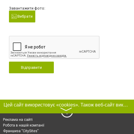
Завантажити фото:
Вибрати
Відправити
Цей сайт використовує «cookies». Також веб-сайт використовує інтернет-сервіс для збору технічних даних стосовно відвідувачів з метою отримання маркетингової та статистичної інформації. Умови обробки даних відвідувачів сайту див.
〉
Реклама на сайті
Робота в нашій компанії
Франшиза "CitySites"