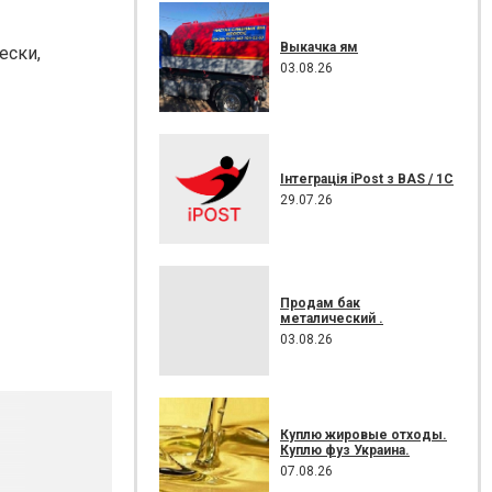
Выкачка ям
ески,
03.08.26
Інтеграція iPost з BAS / 1C
29.07.26
Продам бак
металический .
03.08.26
Куплю жировые отходы.
Куплю фуз Украина.
07.08.26