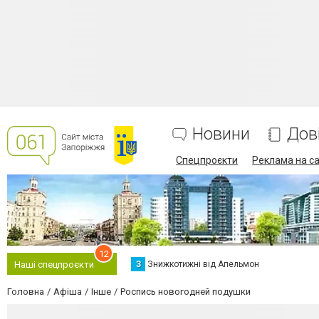
Новини
Дов
Спецпроєкти
Реклама на са
12
З
Знижкотижні від Апельмон
Наші спецпроєкти
Головна
Афіша
Інше
Роспись новогодней подушки