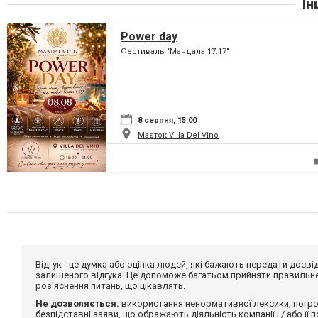
Ін
Power day
Фестиваль "Мандала 17:17"
8 серпня, 15:00
Маєток Villa Del Vino
Відгук - це думка або оцінка людей, які бажають передати дос
залишеного відгука. Це допоможе багатьом прийняти правильне 
роз'яснення питань, що цікавлять.
Не дозволяється:
використання ненормативної лексики, погро
безпідставні заяви, що ображають діяльність компанії і / або її