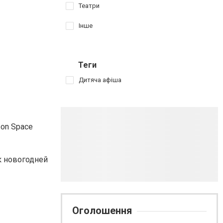
Театри
Інше
Теги
Дитяча афіша
on Space
к новогодней
Оголошення