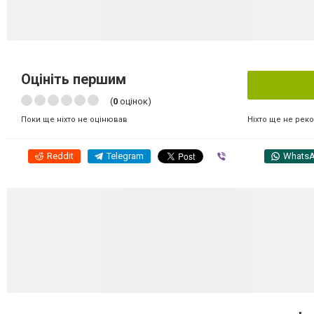
Оцініть першим
(
0
оцінок)
Ніхто ще не рек
Поки ще ніхто не оцінював
Reddit
Telegram
Viber
Whats