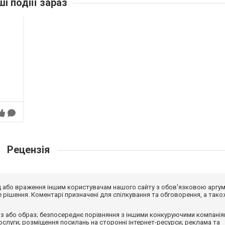
ші подіїї зараз
Рецензія
від або враження іншим користувачам нашого сайту з обов'язковою аргу
рішення. Коментарі призначені для спілкування та обговорення, а тако
з або образ; безпосереднє порівняння з іншими конкуруючими компанія
 послуги; розміщення посилань на сторонні інтернет-ресурси; реклама та