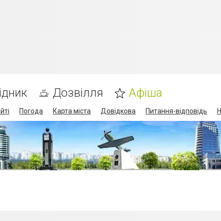
ідник
Дозвілля
Афіша
йті
Погода
Карта міста
Довідкова
Питання-відповідь
Н