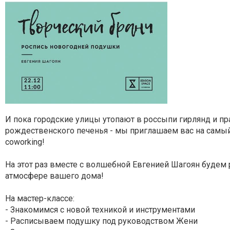
И пока городские улицы утопают в россыпи гирлянд и пр
рождественского печенья - мы приглашаем вас на самый
coworking!
На этот раз вместе с волшебной Евгенией Шагоян будем
атмосфере вашего дома!
На мастер-классе:
- Знакомимся с новой техникой и инструментами
- Расписываем подушку под руководством Жени