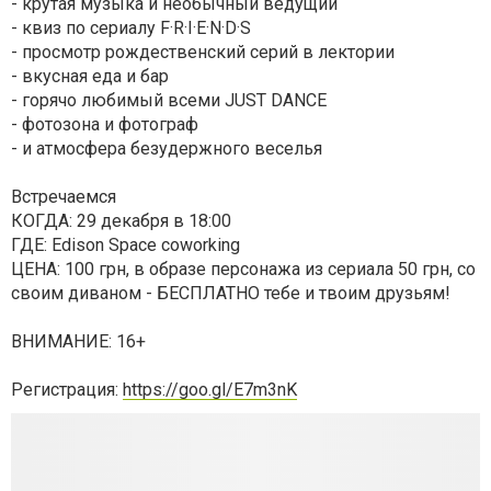
- крутая музыка и необычный ведущий
- квиз по сериалу F·R·I·E·N·D·S
- просмотр рождественский серий в лектории
- вкусная еда и бар
- горячо любимый всеми JUST DANCE
- фотозона и фотограф
- и атмосфера безудержного веселья
Встречаемся
КОГДА: 29 декабря в 18:00
ГДЕ: Edison Space coworking
ЦЕНА: 100 грн, в образе персонажа из сериала 50 грн, со
своим диваном - БЕСПЛАТНО тебе и твоим друзьям!
ВНИМАНИЕ: 16+
Регистрация:
https://goo.gl/E7m3nK