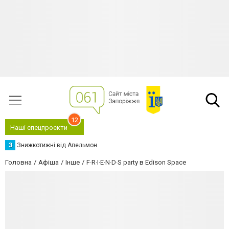
12
Наші спецпроєкти
З
Знижкотижні від Апельмон
Головна
Афіша
Інше
F·R·I·E·N·D·S party в Edison Space