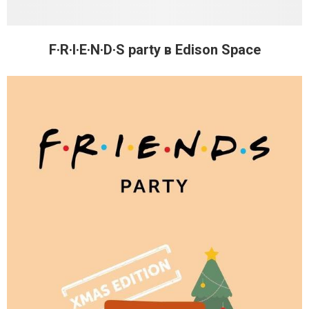
F·R·I·E·N·D·S party в Edison Space