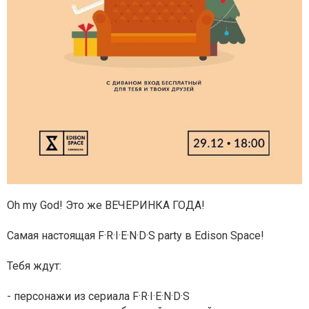
Oh my God! Это же ВЕЧЕРИНКА ГОДА!
Самая настоящая F·R·I·E·N·D·S party в Edison Space!
Тебя ждут:
- персонажи из сериала F·R·I·E·N·D·S