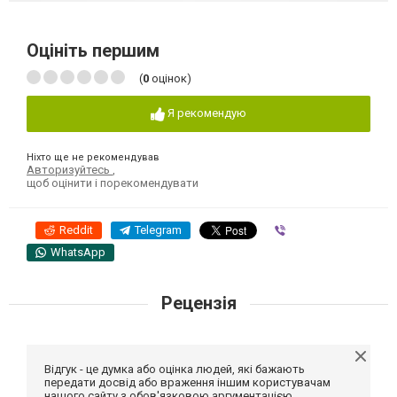
Оцініть першим
(
0
оцінок)
Я рекомендую
Ніхто ще не рекомендував
Авторизуйтесь
,
щоб оцінити і порекомендувати
Reddit
Telegram
Viber
WhatsApp
Рецензія
Відгук - це думка або оцінка людей, які бажають
передати досвід або враження іншим користувачам
нашого сайту з обов'язковою аргументацією