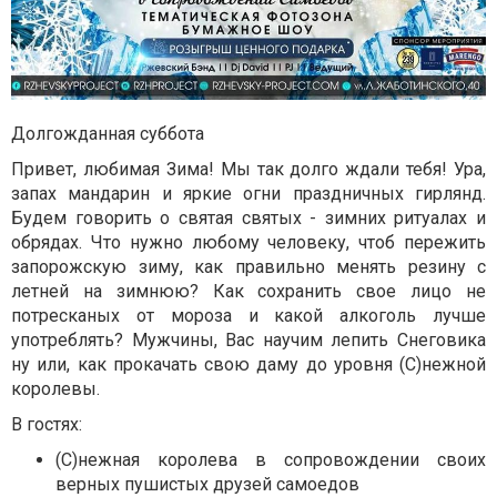
Долгожданная суббота
Привет, любимая Зима! Мы так долго ждали тебя! Ура,
запах мандарин и яркие огни праздничных гирлянд.
Будем говорить о святая святых - зимних ритуалах и
обрядах. Что нужно любому человеку, чтоб пережить
запорожскую зиму, как правильно менять резину с
летней на зимнюю? Как сохранить свое лицо не
потресканых от мороза и какой алкоголь лучше
употреблять? Мужчины, Вас научим лепить Снеговика
ну или, как прокачать свою даму до уровня (С)нежной
королевы.
В гостях:
(С)нежная королева в сопровождении своих
верных пушистых друзей самоедов