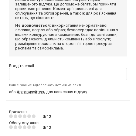
залишеного відгука. Це допоможе багатьом прийняти
правильне рішення. Коментарі призначені для
спілкування та обговорення, а також для роз'яснення
питань, що цікавлять.
Не дозволяється:
використання ненормативної
лексики, погроз або образ; безпосереднє порівняння з
іншими конкуруючими компаніями; безпідставні заяви,
що ображають діяльність компанії і / або її послуги;
розміщення посилань на сторонні інтернет-ресурси;
реклама та самореклама.
Введіть email:
Ваш e-mail не відображатиметься на сайті
або
Авторизуйтесь
для написання відгуку
Враження
0/12
Обслуговування
0/12