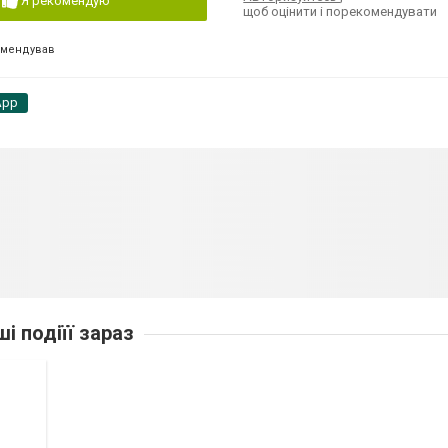
Я рекомендую
щоб оцінити і порекомендувати
омендував
App
ші подіїї зараз