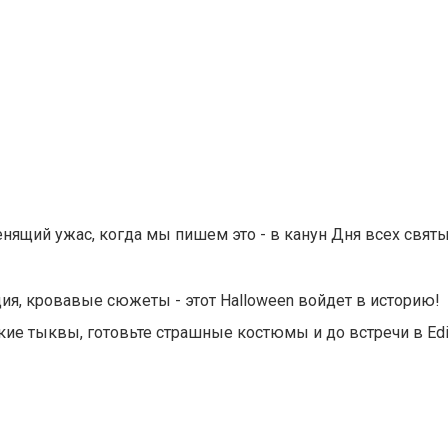
енящий ужас, когда мы пишем это - в канун Дня всех свят
ия, кровавые сюжеты - этот Halloween войдет в историю!
ие тыквы, готовьте страшные костюмы и до встречи в Edi