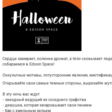
Сердце замирает, коленки дрожат, а тело сковывает лед
собираемся в Edison Space!
Оккультные мотивы, потусторонние явления, мистификац
Открывайте свои самые темные стороны, вырезайте жутк
В эту ночь вас ждут:
- звездный ведущий из соседнего графства
- девушка, которая зачаровывает свои пением
- бар с хмельным зельем