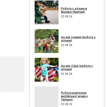
Робота з дітьми в
Великої Британії
02.08.26
Au pair Іспанія (робота з
дітьми)
02.08.26
Au pair США (робота з
дітьми)
02.08.26
Робота вчителем
англійської мови у
Таїланді
02.08.26