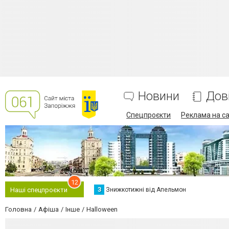
Новини
Дов
Спецпроєкти
Реклама на са
12
З
Знижкотижні від Апельмон
Наші спецпроєкти
Головна
Афіша
Інше
Halloween