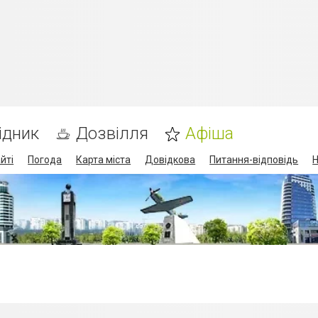
ідник
Дозвілля
Афіша
йті
Погода
Карта міста
Довідкова
Питання-відповідь
Н