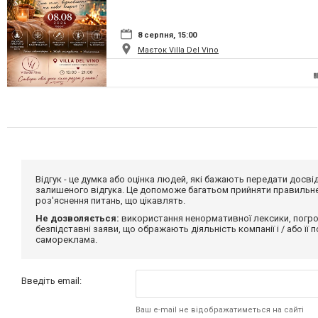
8 серпня, 15:00
Маєток Villa Del Vino
Відгук - це думка або оцінка людей, які бажають передати дос
залишеного відгука. Це допоможе багатьом прийняти правильне 
роз'яснення питань, що цікавлять.
Не дозволяється:
використання ненормативної лексики, погро
безпідставні заяви, що ображають діяльність компанії і / або її
самореклама.
Введіть email:
Ваш e-mail не відображатиметься на сайті