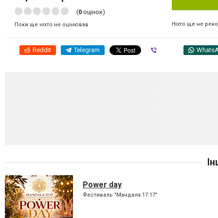
(
0
оцінок)
Ніхто ще не рек
Поки ще ніхто не оцінював
Reddit
Telegram
Viber
Whats
Ін
Power day
Фестиваль "Мандала 17:17"