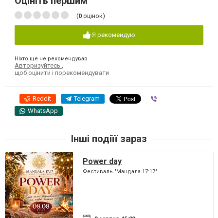
Оцініть першим
(
0
оцінок)
Я рекомендую
Ніхто ще не рекомендував
Авторизуйтесь
,
щоб оцінити і порекомендувати
Reddit
Telegram
Viber
WhatsApp
Інші подіїї зараз
Power day
Фестиваль "Мандала 17:17"