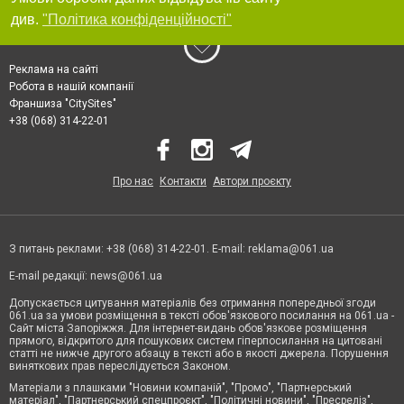
див.
"Політика конфіденційності"
Реклама на сайті
Робота в нашій компанії
Франшиза "CitySites"
+38 (068) 314-22-01
Про нас
Контакти
Автори проєкту
З питань реклами: +38 (068) 314-22-01. E-mail:
reklama@061.ua
E-mail редакції:
news@061.ua
Допускається цитування матеріалів без отримання попередньої згоди
061.ua за умови розміщення в тексті обов'язкового посилання на 061.ua -
Сайт міста Запоріжжя. Для інтернет-видань обов'язкове розміщення
прямого, відкритого для пошукових систем гіперпосилання на цитовані
статті не нижче другого абзацу в тексті або в якості джерела. Порушення
виняткових прав переслідується Законом.
Матеріали з плашками "Новини компаній", "Промо", "Партнерський
матеріал", "Партнерський спецпроєкт", "Політичні новини", "Пресреліз",