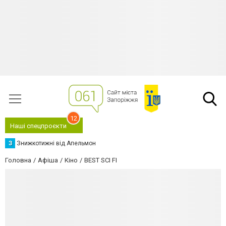
12
Наші спецпроєкти
З
Знижкотижні від Апельмон
Головна
Афіша
Кіно
BEST SCI FI