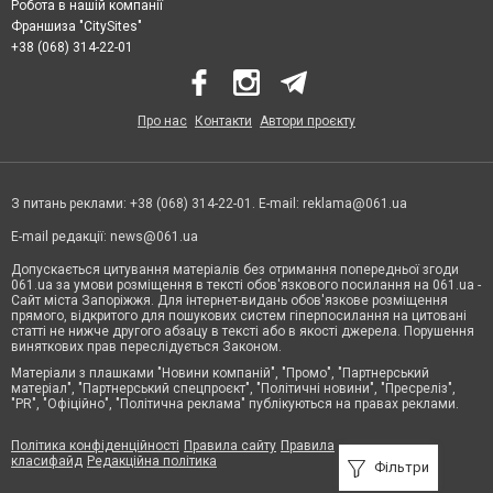
Робота в нашій компанії
Франшиза "CitySites"
+38 (068) 314-22-01
Про нас
Контакти
Автори проєкту
З питань реклами: +38 (068) 314-22-01. E-mail:
reklama@061.ua
E-mail редакції:
news@061.ua
Допускається цитування матеріалів без отримання попередньої згоди
061.ua за умови розміщення в тексті обов'язкового посилання на 061.ua -
Сайт міста Запоріжжя. Для інтернет-видань обов'язкове розміщення
прямого, відкритого для пошукових систем гіперпосилання на цитовані
статті не нижче другого абзацу в тексті або в якості джерела. Порушення
виняткових прав переслідується Законом.
Матеріали з плашками "Новини компаній", "Промо", "Партнерський
матеріал", "Партнерський спецпроєкт", "Політичні новини", "Пресреліз",
"PR", "Офіційно", "Політична реклама" публікуються на правах реклами.
Політика конфіденційності
Правила сайту
Правила
класифайд
Редакційна політика
Фільтри