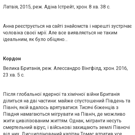
Латвія, 2015, реж. Адіна Істрейт, хрон. 8 хв. 38 с.
Анна реєструється на сайті знайомств і нарешті зустрічає
чоловіка своєї мрії. Але все виявляється не таким
ідеальним, як було обіцяно…
Кордон
Велика Британія, реж. Алессандро Вінгфілд, хрон. 2016,
23 хв. 5 с.
Після глобальної ядерної та хімічної війни Британія
ділиться на дві частини: майже спустошений Південь та
Північ, якій вдалось врятуватися. Тисячі біженців з
Півдня намагаються мігрувати на Північ, де можливо
жити цивілізованим життям. Однак, мігранти несуть
смертельний вірус, і військові захищають землі Півночі
від них. Дисциплінований капітан Томас втратив усе,