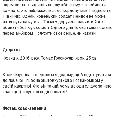
окрім своїх товаришів по службі, які мусять вбивати
кожного, хто наближається до кордону між Півднем та
Північчю. Однак, новенький солдат Лендон не може
натиснути на курок, і Томасу доручено навчити його
вбивати без мук совісті. Одного дня Томас і сам постане
перед вибором – слухати своє серце, чи накази.
Додаток
Франція, 2016, реж. Томас Граскоуер, хрон. 25 хв.
Коли Фаустіна повертається додому, щоб підготуватися
до побачення, вона зіштовхується з незнайомцем у
своїй квартирі. Хто він такий, чому всюди слідує за нею
і навіщо фіксує всі події її життя?
Фісташково-зелений