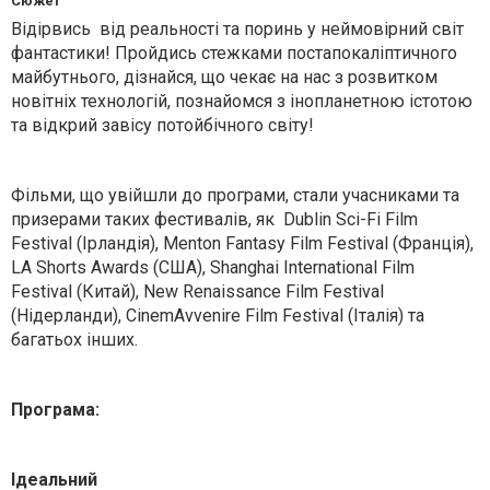
Сюжет
Відірвись від реальності та поринь у неймовірний світ
фантастики! Пройдись стежками постапокаліптичного
майбутнього, дізнайся, що чекає на нас з розвитком
новітніх технологій, познайомся з інопланетною істотою
та відкрий завісу потойбічного світу!
Фільми, що увійшли до програми, стали учасниками та
призерами таких фестивалів, як Dublin Sci-Fi Film
Festival (Ірландія), Menton Fantasy Film Festival (Франція),
LA Shorts Awards (США), Shanghai International Film
Festival (Китай), New Renaissance Film Festival
(Нідерланди), CinemAvvenire Film Festival (Італія) та
багатьох інших.
Програма:
Ідеальний