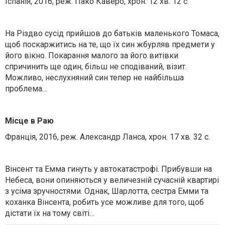
Іспанія, 2016, реж. Пако Каверо, хрон. 12 хв. 12 с.
На Різдво сусід прийшов до батьків маленького Томаса,
щоб поскаржитись на те, що їх син жбурляв предмети у
його вікно. Покарання малого за його витівки
спричинить ще один, більш не сподіваний, візит.
Можливо, неслухняний син тепер не найбільша
проблема…
Місце в Раю
Франція, 2016, реж. Александр Ланса, хрон. 17 хв. 32 с.
Вінсент та Емма гинуть у автокатастрофі. Прибувши на
Небеса, вони опиняються у величезній сучасній квартирі
з усіма зручностями. Однак, Шарлотта, сестра Емми та
коханка Вінсента, робить усе можливе для того, щоб
дістати їх на тому світі…