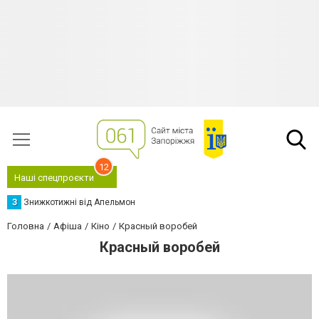
12
Наші спецпроєкти
З
Знижкотижні від Апельмон
Головна
Афіша
Кіно
Красный воробей
Красный воробей