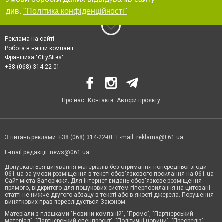
див.
"Політика конфіденційності"
Реклама на сайті
Робота в нашій компанії
Франшиза "CitySites"
+38 (068) 314-22-01
Про нас
Контакти
Автори проєкту
З питань реклами: +38 (068) 314-22-01. E-mail:
reklama@061.ua
E-mail редакції:
news@061.ua
Допускається цитування матеріалів без отримання попередньої згоди
061.ua за умови розміщення в тексті обов'язкового посилання на 061.ua -
Сайт міста Запоріжжя. Для інтернет-видань обов'язкове розміщення
прямого, відкритого для пошукових систем гіперпосилання на цитовані
статті не нижче другого абзацу в тексті або в якості джерела. Порушення
виняткових прав переслідується Законом.
Матеріали з плашками "Новини компаній", "Промо", "Партнерський
матеріал", "Партнерський спецпроєкт", "Політичні новини", "Пресреліз",