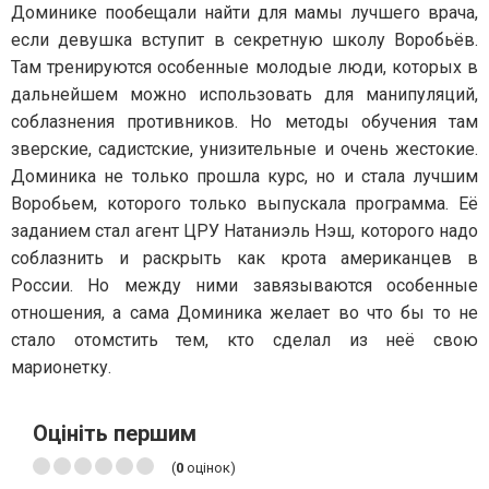
Доминике пообещали найти для мамы лучшего врача,
если девушка вступит в секретную школу Воробьёв.
Там тренируются особенные молодые люди, которых в
дальнейшем можно использовать для манипуляций,
соблазнения противников. Но методы обучения там
зверские, садистские, унизительные и очень жестокие.
Доминика не только прошла курс, но и стала лучшим
Воробьем, которого только выпускала программа. Её
заданием стал агент ЦРУ Натаниэль Нэш, которого надо
соблазнить и раскрыть как крота американцев в
России. Но между ними завязываются особенные
отношения, а сама Доминика желает во что бы то не
стало отомстить тем, кто сделал из неё свою
марионетку.
Оцініть першим
(
0
оцінок)