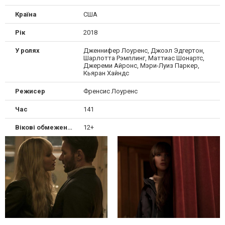
Країна
США
Рік
2018
У ролях
Дженнифер Лоуренс, Джоэл Эдгертон,
Шарлотта Рэмплинг, Маттиас Шонартс,
Джереми Айронс, Мэри-Луиз Паркер,
Кьяран Хайндс
Режисер
Френсис Лоуренс
Час
141
Вікові обмеження
12+