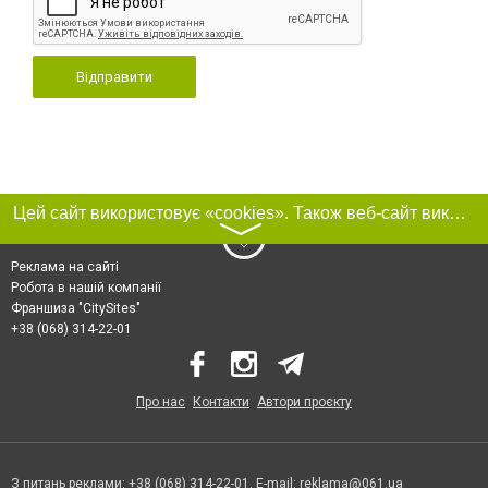
Відправити
Цей сайт використовує «cookies». Також веб-сайт використовує інтернет-сервіс для збору технічних даних стосовно відвідувачів з метою отримання маркетингової та статистичної інформації. Умови обробки даних відвідувачів сайту див.
〉
Реклама на сайті
Робота в нашій компанії
Франшиза "CitySites"
+38 (068) 314-22-01
Про нас
Контакти
Автори проєкту
З питань реклами: +38 (068) 314-22-01. E-mail:
reklama@061.ua