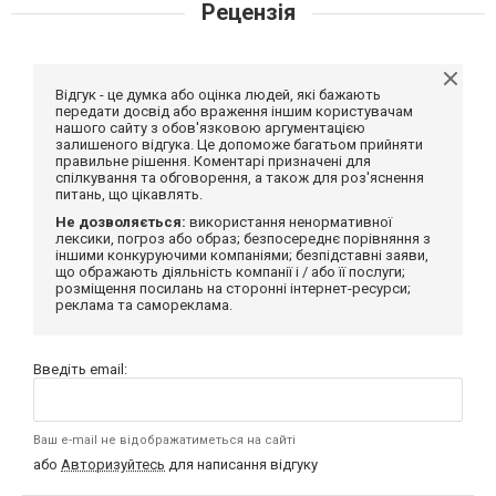
Рецензія
Відгук - це думка або оцінка людей, які бажають
передати досвід або враження іншим користувачам
нашого сайту з обов'язковою аргументацією
залишеного відгука. Це допоможе багатьом прийняти
правильне рішення. Коментарі призначені для
спілкування та обговорення, а також для роз'яснення
питань, що цікавлять.
Не дозволяється:
використання ненормативної
лексики, погроз або образ; безпосереднє порівняння з
іншими конкуруючими компаніями; безпідставні заяви,
що ображають діяльність компанії і / або її послуги;
розміщення посилань на сторонні інтернет-ресурси;
реклама та самореклама.
Введіть email:
Ваш e-mail не відображатиметься на сайті
або
Авторизуйтесь
для написання відгуку