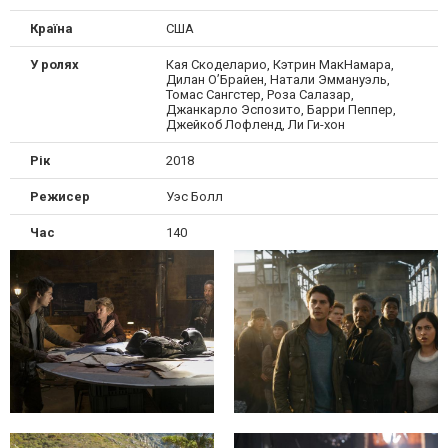
Країна
США
У ролях
Кая Скоделарио, Кэтрин МакНамара,
Дилан О’Брайен, Натали Эммануэль,
Томас Сангстер, Роза Салазар,
Джанкарло Эспозито, Барри Пеппер,
Джейкоб Лофленд, Ли Ги-хон
Рік
2018
Режисер
Уэс Болл
Час
140