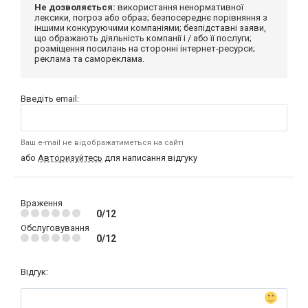
Не дозволяється:
використання ненормативної
лексики, погроз або образ; безпосереднє порівняння з
іншими конкуруючими компаніями; безпідставні заяви,
що ображають діяльність компанії і / або її послуги;
розміщення посилань на сторонні інтернет-ресурси;
реклама та самореклама.
Введіть email:
Ваш e-mail не відображатиметься на сайті
або
Авторизуйтесь
для написання відгуку
Враження
0/12
Обслуговування
0/12
Відгук: