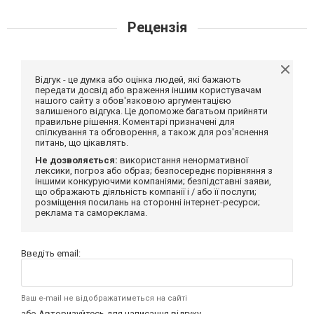
Рецензія
Відгук - це думка або оцінка людей, які бажають
передати досвід або враження іншим користувачам
нашого сайту з обов'язковою аргументацією
залишеного відгука. Це допоможе багатьом прийняти
правильне рішення. Коментарі призначені для
спілкування та обговорення, а також для роз'яснення
питань, що цікавлять.
Не дозволяється:
використання ненормативної
лексики, погроз або образ; безпосереднє порівняння з
іншими конкуруючими компаніями; безпідставні заяви,
що ображають діяльність компанії і / або її послуги;
розміщення посилань на сторонні інтернет-ресурси;
реклама та самореклама.
Введіть email:
Ваш e-mail не відображатиметься на сайті
або
Авторизуйтесь
для написання відгуку