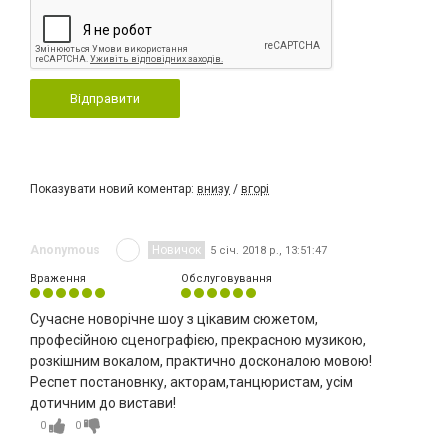
Відправити
Показувати новий коментар:
внизу
/
вгорі
Anonymous
Новичок
5 січ. 2018 р., 13:51:47
Враження
Обслуговування
Сучасне новорічне шоу з цікавим сюжетом,
професійною сценографією, прекрасною музикою,
розкішним вокалом, практично досконалою мовою!
Респет постановнку, акторам,танцюристам, усім
дотичним до вистави!
0
0