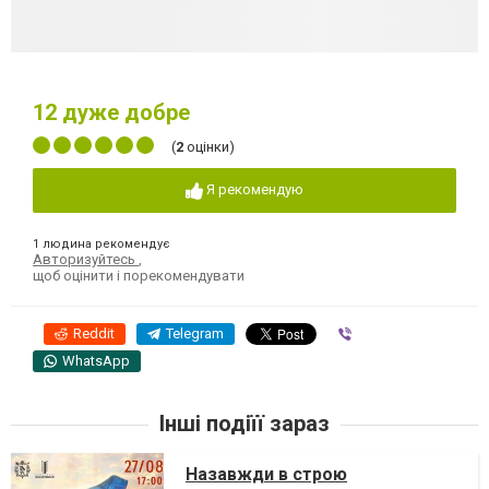
12
дуже добре
(
2
оцінки)
Я рекомендую
1 людина рекомендує
Авторизуйтесь
,
щоб оцінити і порекомендувати
Reddit
Telegram
Viber
WhatsApp
Інші подіїї зараз
Назавжди в строю