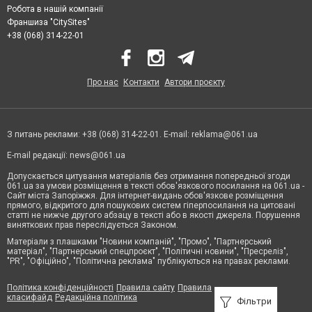
Робота в нашій компанії
Франшиза "CitySites"
+38 (068) 314-22-01
Про нас
Контакти
Автори проєкту
З питань реклами: +38 (068) 314-22-01. E-mail:
reklama@061.ua
E-mail редакції:
news@061.ua
Допускається цитування матеріалів без отримання попередньої згоди
061.ua за умови розміщення в тексті обов'язкового посилання на 061.ua -
Сайт міста Запоріжжя. Для інтернет-видань обов'язкове розміщення
прямого, відкритого для пошукових систем гіперпосилання на цитовані
статті не нижче другого абзацу в тексті або в якості джерела. Порушення
виняткових прав переслідується Законом.
Матеріали з плашками "Новини компаній", "Промо", "Партнерський
матеріал", "Партнерський спецпроєкт", "Політичні новини", "Пресреліз",
"PR", "Офіційно", "Політична реклама" публікуються на правах реклами.
Політика конфіденційності
Правила сайту
Правила
класифайд
Редакційна політика
Фільтри