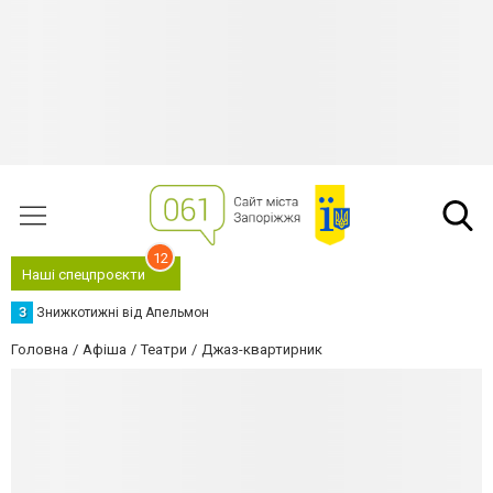
12
Наші спецпроєкти
З
Знижкотижні від Апельмон
Головна
Афіша
Театри
Джаз-квартирник