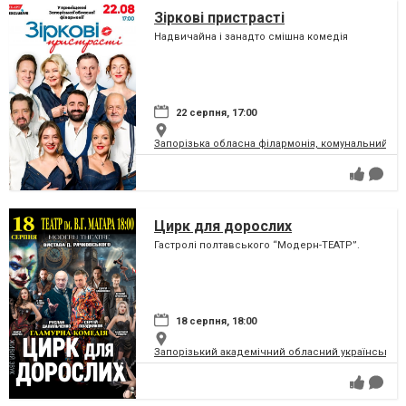
Зіркові пристрасті
Надвичайна і занадто смішна комедія
22 серпня, 17:00
Запорізька обласна філармонія, комунальний за
Цирк для дорослих
Гастролі полтавського “Модерн-ТЕАТР”.
18 серпня, 18:00
Запорізький академічний обласний український м