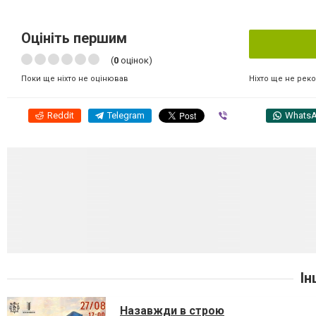
Оцініть першим
(
0
оцінок)
Ніхто ще не рек
Поки ще ніхто не оцінював
Reddit
Telegram
Viber
Whats
Ін
Назавжди в строю