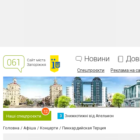
Новини
Дов
Спецпроєкти
Реклама на са
12
З
Знижкотижні від Апельмон
Наші спецпроєкти
Головна
Афіша
Концерти
Пиккардийская Терция