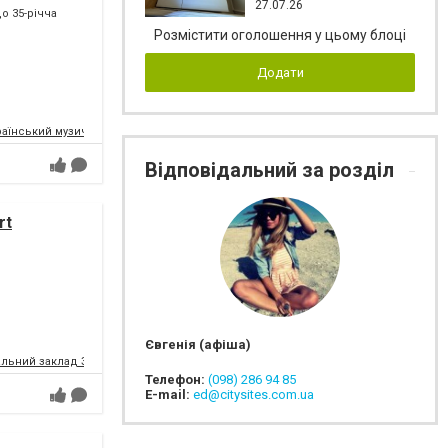
27.07.26
о 35-річча
Розмістити оголошення у цьому блоці
Додати
їнський музично-драматичний театр ім. В. Г. Магара
Відповідальний за розділ
rt
Євгенія (афіша)
альний заклад Запорізької обласної ради
Телефон:
(098) 286 94 85
E-mail:
ed@citysites.com.ua