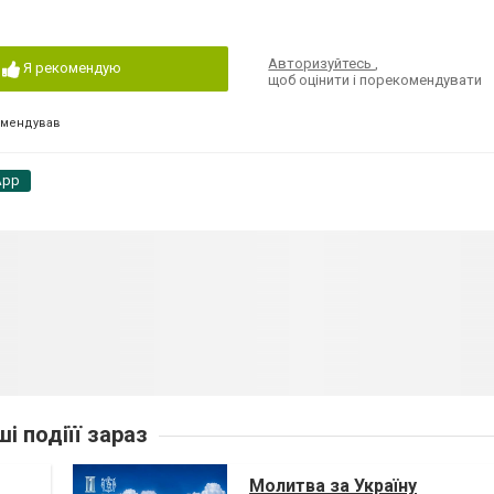
Авторизуйтесь
,
Я рекомендую
щоб оцінити і порекомендувати
омендував
App
ші подіїї зараз
Молитва за Україну