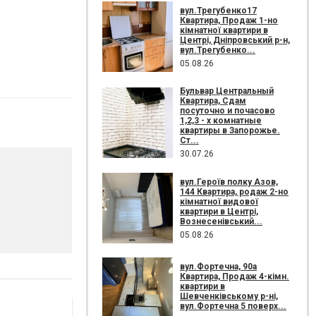
вул.Трегубенко17
Квартира, Продаж 1-но
кімнатної квартири в
Центрі, Дніпровський р-н,
вул.Трегубенко...
05.08.26
Бульвар Центральный
Квартира, Сдам
посуточно и почасово
1,2,3 - х комнатные
квартиры в Запорожье.
Ст...
30.07.26
вул.Героїв полку Азов,
144 Квартира, родаж 2-но
кімнатної видової
квартири в Центрі,
Вознесенівський...
05.08.26
вул.Фортечна, 90а
Квартира, Продаж 4-кімн.
квартири в
Шевченківському р-ні,
вул.Фортечна 5 поверх...