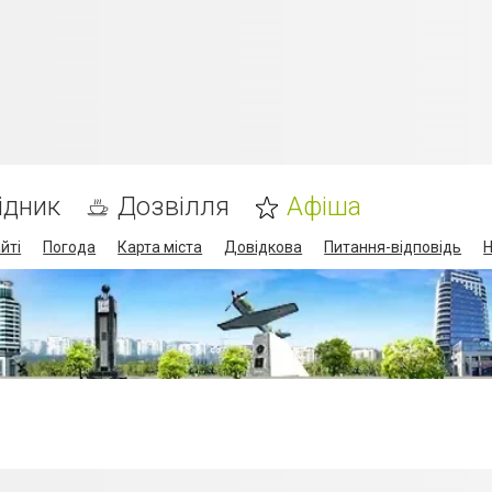
ідник
Дозвілля
Афіша
йті
Погода
Карта міста
Довідкова
Питання-відповідь
Н