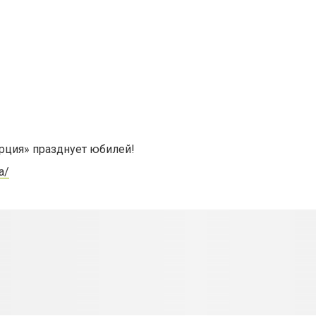
ерция» празднует юбилей!
a/