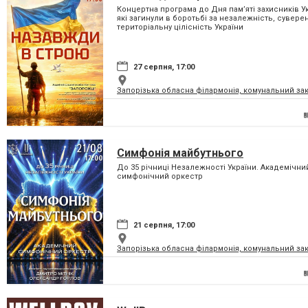
Концертна програма до Дня пам’яті захисників Ук
які загинули в боротьбі за незалежність, суверені
територіальну цілісність України
27 серпня, 17:00
Запорізька обласна філармонія, комунальний за
Симфонія майбутнього
До 35 річниці Незалежності України. Академічни
симфонічний оркестр
21 серпня, 17:00
Запорізька обласна філармонія, комунальний за