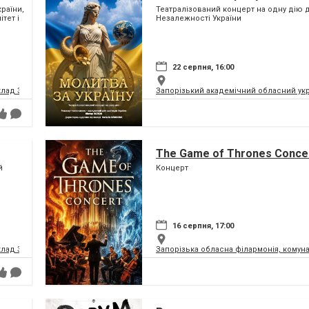
раїни,
Театралізований концерт на одну дію д
тет і
Незалежності України
22 серпня, 16:00
клад Запорізької обласної ради
Запорізький академічний обласний укра
The Game of Thrones Conce
й
Концерт
16 серпня, 17:00
клад Запорізької обласної ради
Запорізька обласна філармонія, комун