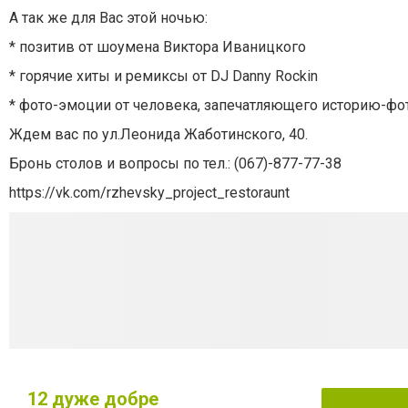
А так же для Вас этой ночью:
* позитив от шоумена Виктора Иваницкого
* горячие хиты и ремиксы от DJ Danny Rockin
* фото-эмоции от человека, запечатляющего историю-фо
Ждем вас по ул.Леонида Жаботинского, 40.
Бронь столов и вопросы по тел.: (067)-877-77-38
https://vk.com/rzhevsky_project_restoraunt
12
дуже добре