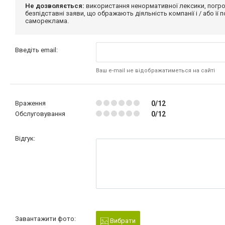
Не дозволяється:
використання ненормативної лексики, погро
безпідставні заяви, що ображають діяльність компанії і / або її
самореклама.
Введіть email:
Ваш e-mail не відображатиметься на сайті
Враження
0/12
Обслуговування
0/12
Відгук:
Завантажити фото:
Вибрати