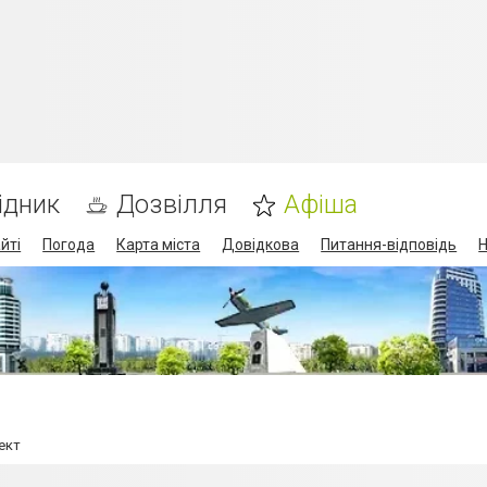
ідник
Дозвілля
Афіша
йті
Погода
Карта міста
Довідкова
Питання-відповідь
Н
ект