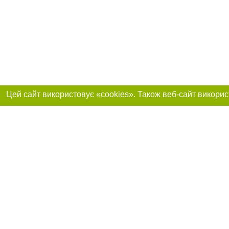
Реклама на сайті
Приєднуйтесь до 
Робота в нашій компанії
Франшиза "CitySites"
Про нас
Контакт
+38 (068) 314-22-01