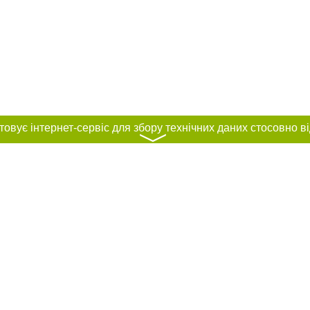
〉
нас :
и
Автори проєкту