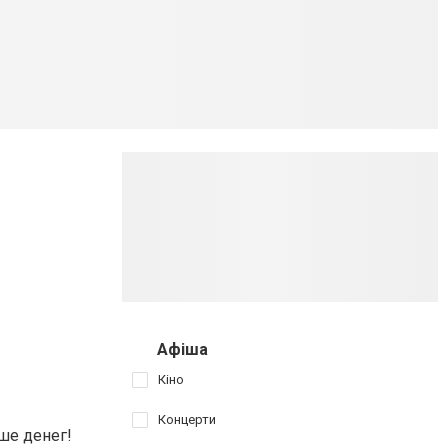
Афіша
Кіно
Концерти
ше денег!