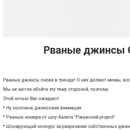
Рваные джинсы О
Рваные джинсы снова в тренде! О них делают мемы, вос
Мы не могли обойти эту тему стороной, поэтому:
Этой ночью Вас ожидают:
* Ну оооочень джинсовая анимация
* Рваные номера от шоу-балета "Ржевский project"
* Шокирующий конкурс за разрезание собственных джин