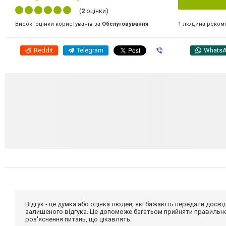
(
2
оцінки)
1 людина реком
Високі оцінки користувачів за
Обслуговування
Reddit
Telegram
Viber
Whats
Відгук - це думка або оцінка людей, які бажають передати дос
залишеного відгука. Це допоможе багатьом прийняти правильне 
роз'яснення питань, що цікавлять.