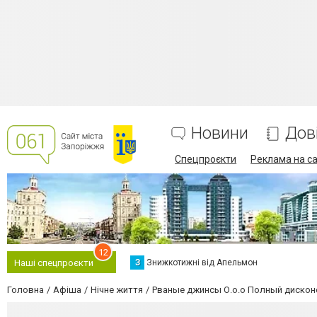
Новини
Дов
Спецпроєкти
Реклама на са
12
З
Знижкотижні від Апельмон
Наші спецпроєкти
Головна
Афіша
Нічне життя
Рваные джинсы О.о.о Полный дискон