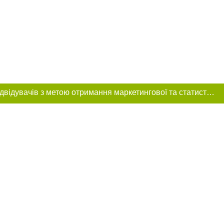
Цей сайт використовує «cookies». Також веб-сайт використовує інтернет-сервіс для збору технічних даних стосовно відвідувачів з метою отримання маркетингової та статистичної інформації. Умови обробки даних відвідувачів сайту див.