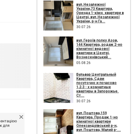
вул.Незалежної
України,73 Квартира,
Оренда 1-кімн. квартири в
Центрі, вул.Незалежної
України, р-н Га...
30.07.26
вул.Героїв полку Азов,
144 Квартира, родаж 2-но
кімнатної видової
квартири в Центрі,
Вознесенівський...
05.08.26
Бульвар Центральный
Квартира, Сдам
посуточно и почасово
1,2,3 - х комнатные
квартиры в Запорожье.
Ст...
30.07.26
вул.Поштова,159
Квартира, Продаж 1-но
ментацією
кімнатної квартири
ж для
Олександрівський р-н,
вул.Поштова, Малий р-...