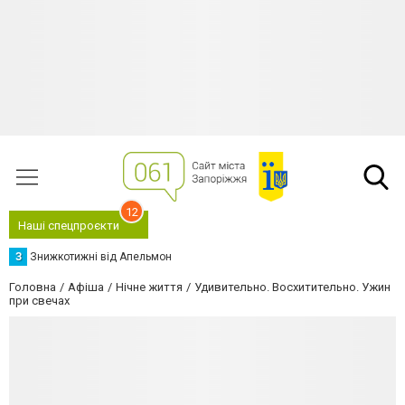
12
Наші спецпроєкти
З
Знижкотижні від Апельмон
Головна
Афіша
Нічне життя
Удивительно. Восхитительно. Ужин
при свечах