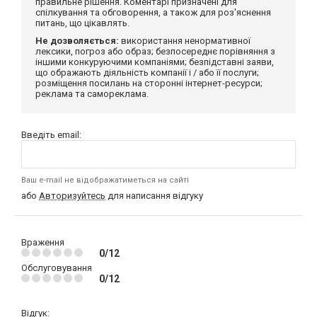
правильне рішення. Коментарі призначені для
спілкування та обговорення, а також для роз'яснення
питань, що цікавлять.
Не дозволяється:
використання ненормативної
лексики, погроз або образ; безпосереднє порівняння з
іншими конкуруючими компаніями; безпідставні заяви,
що ображають діяльність компанії і / або її послуги;
розміщення посилань на сторонні інтернет-ресурси;
реклама та самореклама.
Введіть email:
Ваш e-mail не відображатиметься на сайті
або
Авторизуйтесь
для написання відгуку
Враження
0/12
Обслуговування
0/12
Відгук: