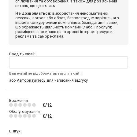
спілкування та обговорення, а також для роз'яснення
питань, що цікавлять.
Не дозволяється:
використання ненормативної
лексики, погроз або образ; безпосереднє порівняння з
іншими конкуруючими компаніями; безпідставні заяви,
що ображають діяльність компанії і / або її послуги;
розміщення посилань на сторонні інтернет-ресурси;
реклама та самореклама.
Введіть email:
Ваш e-mail не відображатиметься на сайті
або
Авторизуйтесь
для написання відгуку
Враження
0/12
Обслуговування
0/12
Відгук: