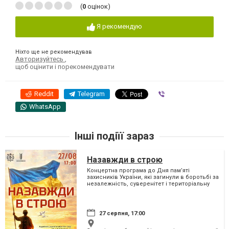
(
0
оцінок)
Я рекомендую
Ніхто ще не рекомендував
Авторизуйтесь
,
щоб оцінити і порекомендувати
Reddit
Telegram
Viber
WhatsApp
Інші подіїї зараз
Назавжди в строю
Концертна програма до Дня пам’яті
захисників України, які загинули в боротьбі за
незалежність, суверенітет і територіальну
цілісність України
27 серпня, 17:00