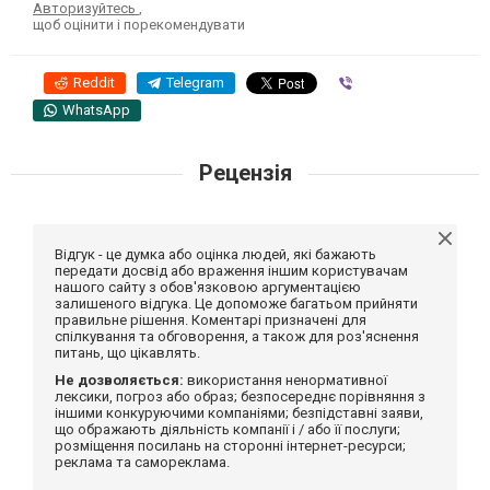
Авторизуйтесь
,
щоб оцінити і порекомендувати
Reddit
Telegram
Viber
WhatsApp
Рецензія
Відгук - це думка або оцінка людей, які бажають
передати досвід або враження іншим користувачам
нашого сайту з обов'язковою аргументацією
залишеного відгука. Це допоможе багатьом прийняти
правильне рішення. Коментарі призначені для
спілкування та обговорення, а також для роз'яснення
питань, що цікавлять.
Не дозволяється:
використання ненормативної
лексики, погроз або образ; безпосереднє порівняння з
іншими конкуруючими компаніями; безпідставні заяви,
що ображають діяльність компанії і / або її послуги;
розміщення посилань на сторонні інтернет-ресурси;
реклама та самореклама.