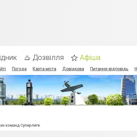
ідник
Дозвілля
Афіша
йті
Погода
Карта міста
Довідкова
Питання-відповідь
Н
их команд Суперлиги.