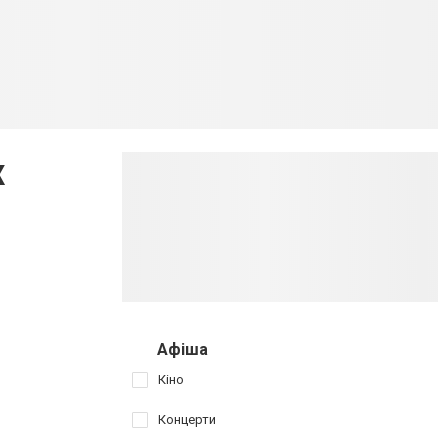
х
Афіша
Кіно
Концерти