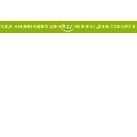
〉
нас :
и
Автори проєкту
ування матеріалів без отримання попередньої згоди 061.ua за умови розміще
силання на 061.ua - Сайт міста Запоріжжя. Для інтернет-видань обов'язкове
го для пошукових систем гіперпосилання на цитовані статті не нижче другого
рела. Порушення виняткових прав переслідується Законом.
ками "Новини компаній", "Промо", "Партнерський матеріал", "Партнерський спе