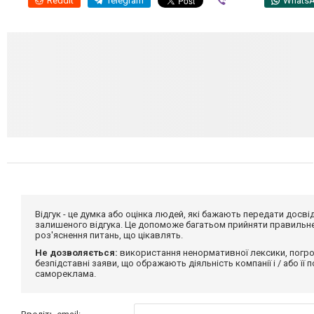
Reddit
Telegram
Viber
Whats
Відгук - це думка або оцінка людей, які бажають передати дос
залишеного відгука. Це допоможе багатьом прийняти правильне 
роз'яснення питань, що цікавлять.
Не дозволяється:
використання ненормативної лексики, погро
безпідставні заяви, що ображають діяльність компанії і / або її
самореклама.