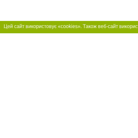
Реклама на сайті
Приєднуйтесь до 
Робота в нашій компанії
Франшиза "CitySites"
Про нас
Контакт
+38 (068) 314-22-01
З питань реклами: +38 (068) 314-22-01. E-mail:
Допускається цит
reklama@061.ua
обов'язкового по
прямого, відкрито
або в якості дже
E-mail редакції:
news@061.ua
Матеріали з плаш