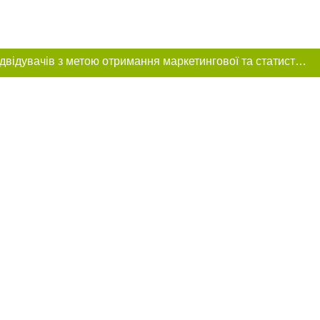
Цей сайт використовує «cookies». Також веб-сайт використовує інтернет-сервіс для збору технічних даних стосовно відвідувачів з метою отримання маркетингової та статистичної інформації. Умови обробки даних відвідувачів сайту див.
ння в тексті
 розміщення
 абзацу в тексті
цпроєкт",