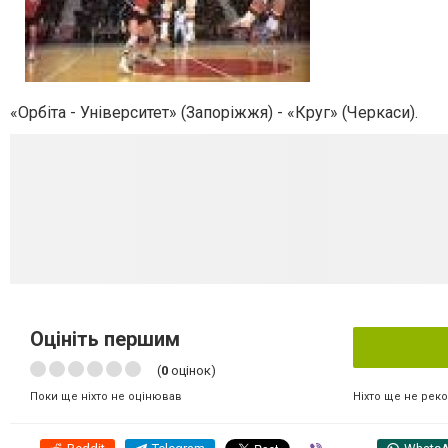
«Орбіта - Університет» (Запоріжжя) - «Круг» (Черкаси).
Оцініть першим
(
0
оцінок)
Ніхто ще не рек
Поки ще ніхто не оцінював