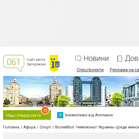
Новини
Дов
Спецпроєкти
Реклама на са
12
З
Знижкотижні від Апельмон
Наші спецпроєкти
Головна
Афіша
Спорт
Волейбол. Чемпионат Украины среди женск