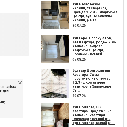
вул.Незалежної
України,73 Квартира,
Оренда 1-кімн. квартири в
Центрі, вул.Незалежної
України, р-н Га...
30.07.26
вул.Героїв полку Азов,
144 Квартира, родаж 2-но
кімнатної видової
квартири в Центрі,
Вознесенівський...
05.08.26
Бульвар Центральный
Квартира, Сдам
посуточно и почасово
1,2,3 - х комнатные
ментацією
квартиры в Запорожье.
Ст...
ж для
30.07.26
ми;
вул.Поштова,159
Квартира, Продаж 1-но
кімнатної квартири
Олександрівський р-н,
вул.Поштова, Малий р-...