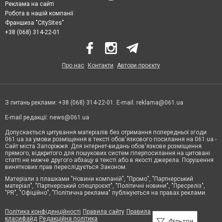
Реклама на сайті
Робота в нашій компанії
Франшиза "CitySites"
+38 (068) 314-22-01
Про нас
Контакти
Автори проєкту
З питань реклами: +38 (068) 314-22-01. E-mail:
reklama@061.ua
E-mail редакції:
news@061.ua
Допускається цитування матеріалів без отримання попередньої згоди
061.ua за умови розміщення в тексті обов'язкового посилання на 061.ua -
Сайт міста Запоріжжя. Для інтернет-видань обов'язкове розміщення
прямого, відкритого для пошукових систем гіперпосилання на цитовані
статті не нижче другого абзацу в тексті або в якості джерела. Порушення
виняткових прав переслідується Законом.
Матеріали з плашками "Новини компаній", "Промо", "Партнерський
матеріал", "Партнерський спецпроєкт", "Політичні новини", "Пресреліз",
"PR", "Офіційно", "Політична реклама" публікуються на правах реклами.
Політика конфіденційності
Правила сайту
Правила
класифайд
Редакційна політика
Фільтри