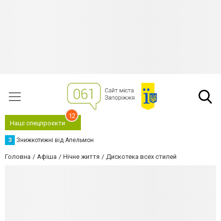
12
Наші спецпроєкти
З
Знижкотижні від Апельмон
Головна
Афіша
Нічне життя
Дискотека всех стилей