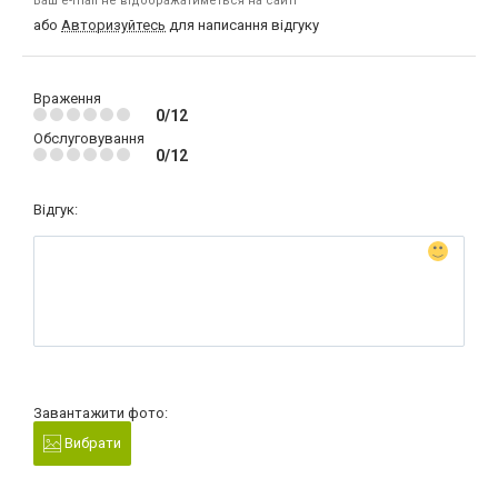
Ваш e-mail не відображатиметься на сайті
або
Авторизуйтесь
для написання відгуку
Враження
0/12
Обслуговування
0/12
Відгук:
Завантажити фото:
Вибрати