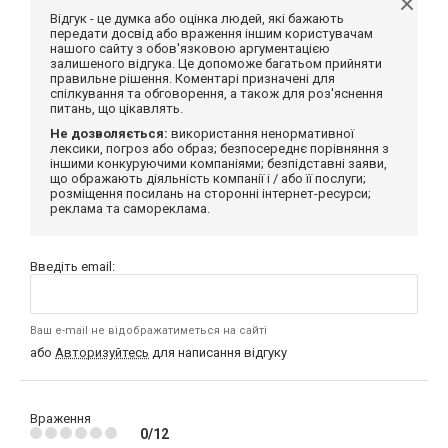
Відгук - це думка або оцінка людей, які бажають
передати досвід або враження іншим користувачам
нашого сайту з обов'язковою аргументацією
залишеного відгука. Це допоможе багатьом прийняти
правильне рішення. Коментарі призначені для
спілкування та обговорення, а також для роз'яснення
питань, що цікавлять.
Не дозволяється:
використання ненормативної
лексики, погроз або образ; безпосереднє порівняння з
іншими конкуруючими компаніями; безпідставні заяви,
що ображають діяльність компанії і / або її послуги;
розміщення посилань на сторонні інтернет-ресурси;
реклама та самореклама.
Введіть email:
Ваш e-mail не відображатиметься на сайті
або
Авторизуйтесь
для написання відгуку
Враження
0/12