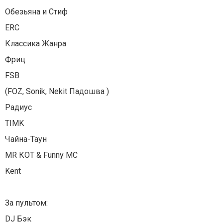
Обезьяна и Стиф
ERC
Классика Жанра
Фриц
FSB
(FOZ, Sonik, Nekit Падошва )
Радиус
TIMK
Чайна-Таун
MR КОТ & Funny MC
Kent
За пультом:
DJ Бэк