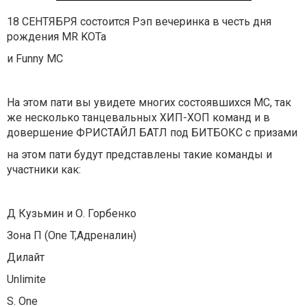
18 СЕНТЯБРЯ состоится Рэп вечеринка в честь дня
рождения MR KOTa
и Funny MC
На этом пати вы увидете многих состоявшихся MC, так
же несколько танцевальных ХИП-ХОП команд и в
довершение ФРИСТАЙЛ БАТЛ под БИТБОКС с призами
на этом пати будут представлены такие команды и
участники как:
Д Кузьмин и О. Горбенко
Зона П (One T,Адреналин)
Дилайт
Unlimite
S. One