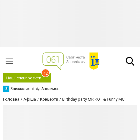
12
Наші спецпроєкти
З
Знижкотижні від Апельмон
Головна
Афіша
Концерти
Birthday party MR KOT & Funny MC