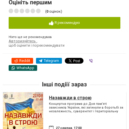
Оцініть першим
(
0
оцінок)
Я рекомендую
Ніхто ще не рекомендував
Авторизуйтесь
,
щоб оцінити і порекомендувати
Reddit
Telegram
Viber
WhatsApp
Інші подіїї зараз
Назавжди в строю
Концертна програма до Дня пам’яті
захисників України, які загинули в боротьбі за
незалежність, суверенітет і територіальну
цілісність України
27 серпня, 17:00