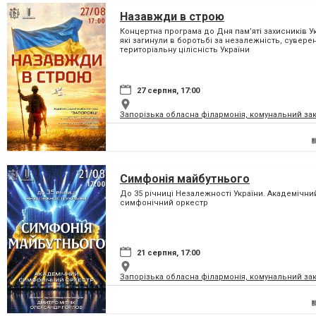
Назавжди в строю
Концертна програма до Дня пам’яті захисників Ук
які загинули в боротьбі за незалежність, суверені
територіальну цілісність України
27 серпня, 17:00
Запорізька обласна філармонія, комунальний за
Симфонія майбутнього
До 35 річниці Незалежності України. Академічни
симфонічний оркестр
21 серпня, 17:00
Запорізька обласна філармонія, комунальний за