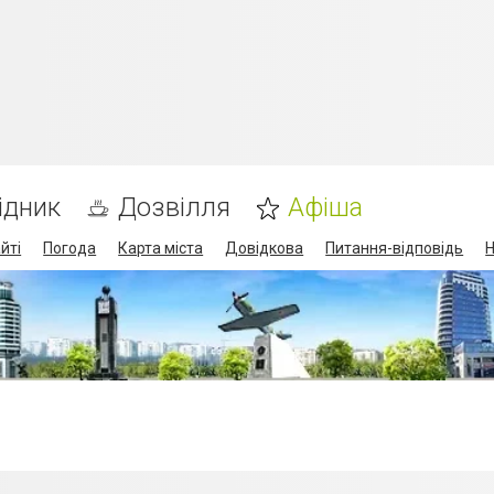
ідник
Дозвілля
Афіша
йті
Погода
Карта міста
Довідкова
Питання-відповідь
Н