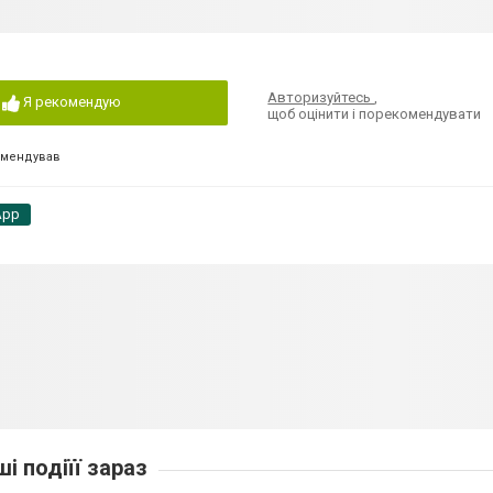
Авторизуйтесь
,
Я рекомендую
щоб оцінити і порекомендувати
омендував
App
ші подіїї зараз