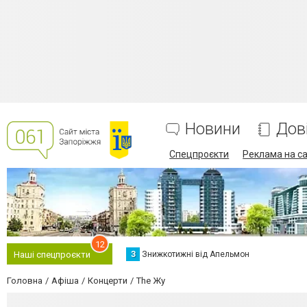
Новини
Дов
Спецпроєкти
Реклама на са
12
З
Знижкотижні від Апельмон
Наші спецпроєкти
Головна
Афіша
Концерти
The Жу