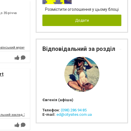
Розмістити оголошення у цьому блоці
о 35-річча
Додати
Відповідальний за розділ
їнський музично-драматичний театр ім. В. Г. Магара
rt
Євгенія (афіша)
Телефон:
(098) 286 94 85
E-mail:
ed@citysites.com.ua
альний заклад Запорізької обласної ради