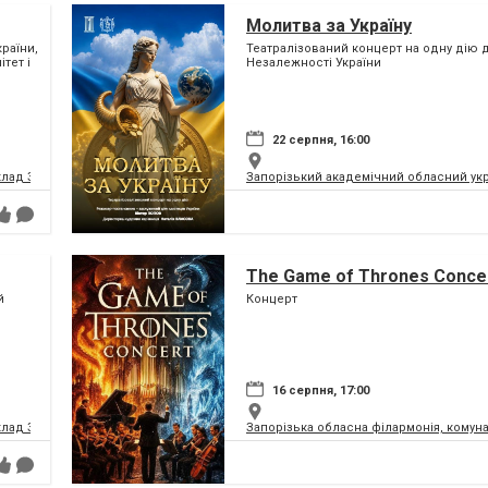
Молитва за Україну
раїни,
Театралізований концерт на одну дію д
тет і
Незалежності України
22 серпня, 16:00
клад Запорізької обласної ради
Запорізький академічний обласний укра
The Game of Thrones Conce
й
Концерт
16 серпня, 17:00
клад Запорізької обласної ради
Запорізька обласна філармонія, комун