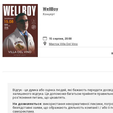
WellBoy
Концерт
15 серпня, 20:00
Маєток Villa Del Vino
Відгук - це думка або оцінка людей, які бажають передати дос
залишеного відгука. Це допоможе багатьом прийняти правильне 
роз'яснення питань, що цікавлять.
Не дозволяється:
використання ненормативної лексики, погро
безпідставні заяви, що ображають діяльність компанії і / або її
самореклама.