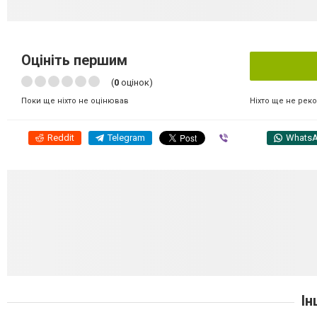
Оцініть першим
(
0
оцінок)
Ніхто ще не рек
Поки ще ніхто не оцінював
Reddit
Telegram
Viber
Whats
Ін