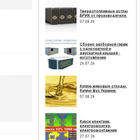
Твердотопливные котлы
БРИК от производителя.
07.08.26
Сборно-разборной гараж
с односкатной и
двускатной крышей -
изготовление
26.07.26
Куплю жировые отходы.
Куплю фуз Украина.
07.08.26
Курси електрик,
електромонтер,
електромонтажник
27.07.26