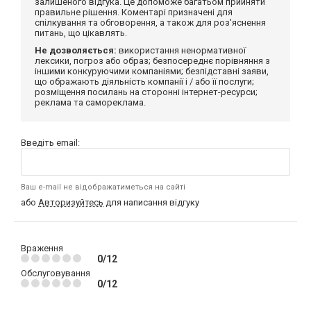
залишеного відгука. Це допоможе багатьом прийняти
правильне рішення. Коментарі призначені для
спілкування та обговорення, а також для роз'яснення
питань, що цікавлять.
Не дозволяється:
використання ненормативної
лексики, погроз або образ; безпосереднє порівняння з
іншими конкуруючими компаніями; безпідставні заяви,
що ображають діяльність компанії і / або її послуги;
розміщення посилань на сторонні інтернет-ресурси;
реклама та самореклама.
Введіть email:
Ваш e-mail не відображатиметься на сайті
або
Авторизуйтесь
для написання відгуку
Враження
0/12
Обслуговування
0/12