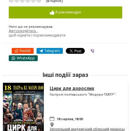
(
0
оцінок)
Я рекомендую
Ніхто ще не рекомендував
Авторизуйтесь
,
щоб оцінити і порекомендувати
Reddit
Telegram
Viber
WhatsApp
Інші подіїї зараз
Цирк для дорослих
Гастролі полтавського “Модерн-ТЕАТР”.
18 серпня, 18:00
Запорізький академічний обласний український м