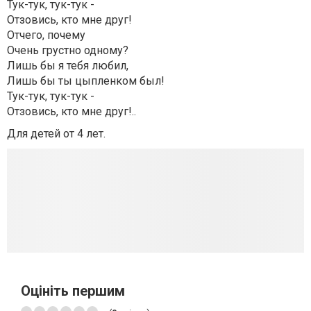
Тук-тук, тук-тук -
Отзовись, кто мне друг!
Отчего, почему
Очень грустно одному?
Лишь бы я тебя любил,
Лишь бы ты цыпленком был!
Тук-тук, тук-тук -
Отзовись, кто мне друг!..
Для детей от 4 лет.
Оцініть першим