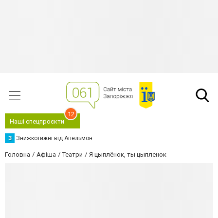
12
Наші спецпроєкти
З
Знижкотижні від Апельмон
Головна
Афіша
Театри
Я цыплёнок, ты цыпленок