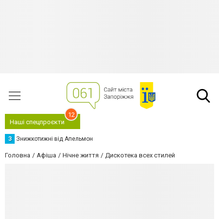
12
Наші спецпроєкти
З
Знижкотижні від Апельмон
Головна
Афіша
Нічне життя
Дискотека всех стилей