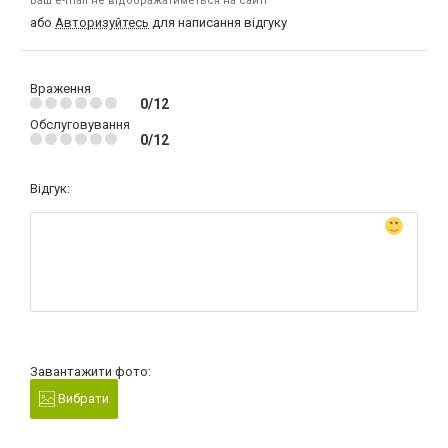
Ваш e-mail не відображатиметься на сайті
або
Авторизуйтесь
для написання відгуку
Враження
0/12
Обслуговування
0/12
Відгук:
Завантажити фото:
Вибрати