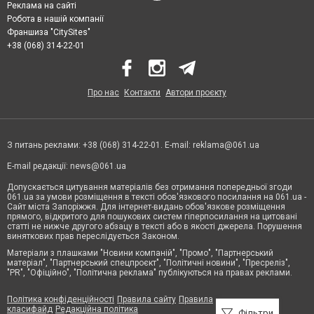
Реклама на сайті
Робота в нашій компанії
Франшиза "CitySites"
+38 (068) 314-22-01
Про нас
Контакти
Автори проєкту
З питань реклами: +38 (068) 314-22-01. E-mail:
reklama@061.ua
E-mail редакції:
news@061.ua
Допускається цитування матеріалів без отримання попередньої згоди
061.ua за умови розміщення в тексті обов'язкового посилання на 061.ua -
Сайт міста Запоріжжя. Для інтернет-видань обов'язкове розміщення
прямого, відкритого для пошукових систем гіперпосилання на цитовані
статті не нижче другого абзацу в тексті або в якості джерела. Порушення
виняткових прав переслідується Законом.
Матеріали з плашками "Новини компаній", "Промо", "Партнерський
матеріал", "Партнерський спецпроєкт", "Політичні новини", "Пресреліз",
"PR", "Офіційно", "Політична реклама" публікуються на правах реклами.
Політика конфіденційності
Правила сайту
Правила
класифайд
Редакційна політика
Фільтри