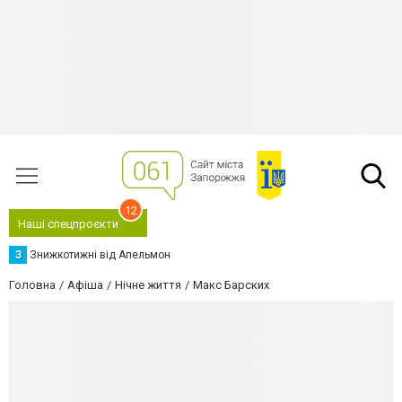
12
Наші спецпроєкти
З
Знижкотижні від Апельмон
Головна
Афіша
Нічне життя
Макс Барских