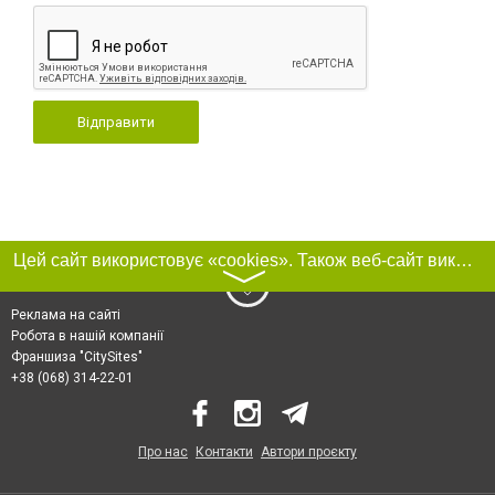
Відправити
Цей сайт використовує «cookies». Також веб-сайт використовує інтернет-сервіс для збору технічних даних стосовно відвідувачів з метою отримання маркетингової та статистичної інформації. Умови обробки даних відвідувачів сайту див.
〉
Реклама на сайті
Робота в нашій компанії
Франшиза "CitySites"
+38 (068) 314-22-01
Про нас
Контакти
Автори проєкту