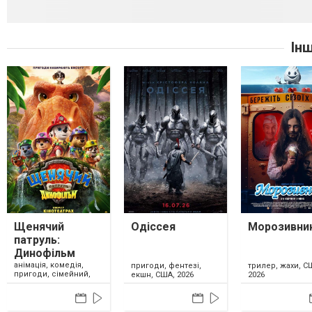
Ін
Щенячий
Одіссея
Морозивни
патруль:
Динофільм
анімація, комедія,
пригоди, фентезі,
трилер, жахи, С
пригоди, сімейний,
екшн, США, 2026
2026
США, 2026