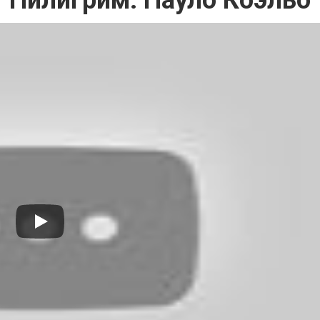
Пилигрим: Пауло Коэльо