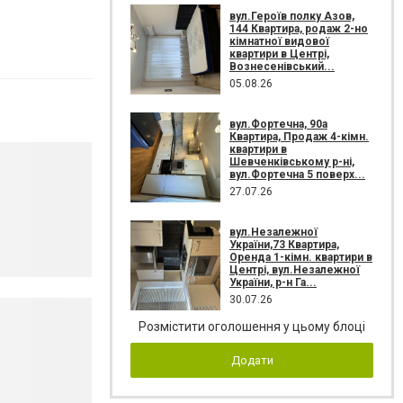
вул.Героїв полку Азов,
144 Квартира, родаж 2-но
кімнатної видової
квартири в Центрі,
Вознесенівський...
05.08.26
вул.Фортечна, 90а
Квартира, Продаж 4-кімн.
квартири в
Шевченківському р-ні,
вул.Фортечна 5 поверх...
27.07.26
вул.Незалежної
України,73 Квартира,
Оренда 1-кімн. квартири в
Центрі, вул.Незалежної
України, р-н Га...
30.07.26
Розмістити оголошення у цьому блоці
Додати