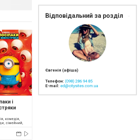
Відповідальний за розділ
Євгенія (афіша)
Телефон:
(098) 286 94 85
E-mail:
ed@citysites.com.ua
паки і
стряки
ія, комедія,
ди, сімейний,
2026