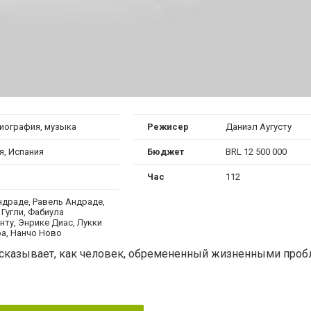
биография, музыка
Режисер
Даниэл Аугусту
я, Испания
Бюджет
BRL 12 500 000
Час
112
ндраде, Равель Андраде,
Гугли, Фабиула
ту, Энрике Диас, Лукки
а, Нанчо Ново
ссказывает, как человек, обремененный жизненными проб