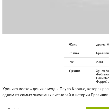
Жанр
драма, 
Країна
Бразили
Рік
2013
У ролях
Хулио А
Фабиана 
Наскимен
Феррейр
Хроника восхождения звезды Пауло Коэльо, которая ра
одним из самых значимых писателей в истории Бразилии.