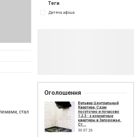
Теги
Дитяча афіша
Оголошення
Бульвар Центральный
Квартира, Сдам
лемами, стал
посуточно и почасово
1,2,3 - х комнатные
квартиры в Запорожье.
Ст...
30.07.26