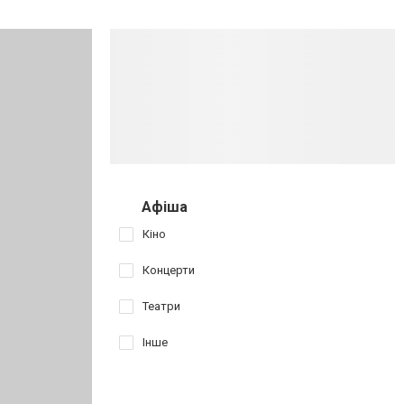
Афіша
Кіно
Концерти
Театри
Інше