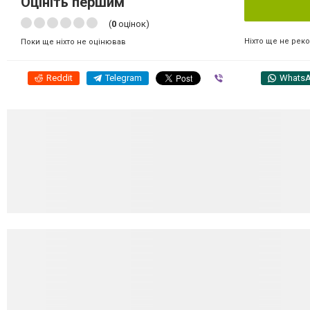
Оцініть першим
(
0
оцінок)
Ніхто ще не рек
Поки ще ніхто не оцінював
Reddit
Telegram
Viber
Whats