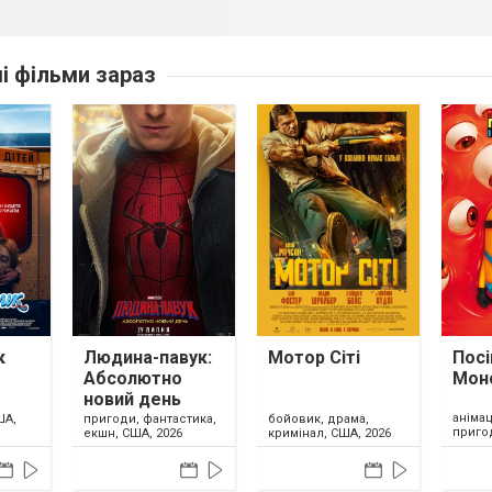
ші фільми зараз
к
Людина-павук:
Мотор Сіті
Посі
Абсолютно
Мон
новий день
анімац
ША,
пригоди, фантастика,
бойовик, драма,
приго
екшн, США, 2026
кримінал, США, 2026
США, 