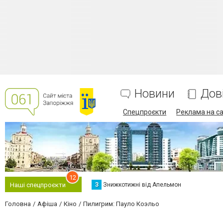
Новини
Дов
Спецпроєкти
Реклама на са
12
З
Знижкотижні від Апельмон
Наші спецпроєкти
Головна
Афіша
Кіно
Пилигрим: Пауло Коэльо