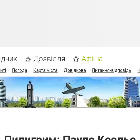
ідник
Дозвілля
Афіша
йті
Погода
Карта міста
Довідкова
Питання-відповідь
Н