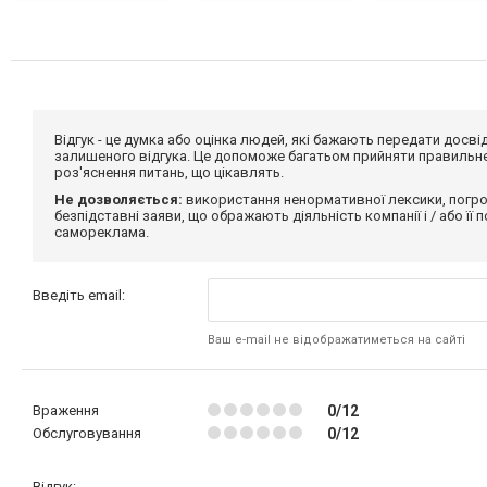
Відгук - це думка або оцінка людей, які бажають передати дос
залишеного відгука. Це допоможе багатьом прийняти правильне 
роз'яснення питань, що цікавлять.
Не дозволяється:
використання ненормативної лексики, погро
безпідставні заяви, що ображають діяльність компанії і / або її
самореклама.
Введіть email:
Ваш e-mail не відображатиметься на сайті
Враження
0/12
Обслуговування
0/12
Відгук: