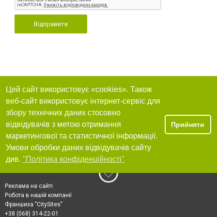
Відправити
Цей сайт використовує «cookies». Також
веб-сайт використовує інтернет-сервіс для
збору технічних даних стосовно
відвідувачів з метою отримання
Прийняти
маркетингової та статистичної інформації.
Умови обробки даних відвідувачів сайту
див.
"Політика конфіденційності"
Реклама на сайті
Робота в нашій компанії
Франшиза "CitySites"
+38 (068) 314-22-01