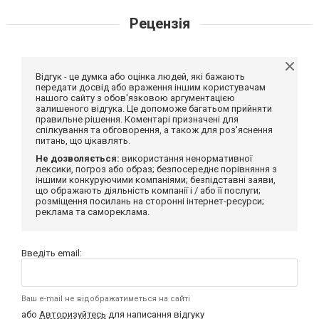
Рецензія
Відгук - це думка або оцінка людей, які бажають
передати досвід або враження іншим користувачам
нашого сайту з обов'язковою аргументацією
залишеного відгука. Це допоможе багатьом прийняти
правильне рішення. Коментарі призначені для
спілкування та обговорення, а також для роз'яснення
питань, що цікавлять.
Не дозволяється:
використання ненормативної
лексики, погроз або образ; безпосереднє порівняння з
іншими конкуруючими компаніями; безпідставні заяви,
що ображають діяльність компанії і / або її послуги;
розміщення посилань на сторонні інтернет-ресурси;
реклама та самореклама.
Введіть email:
Ваш e-mail не відображатиметься на сайті
або
Авторизуйтесь
для написання відгуку