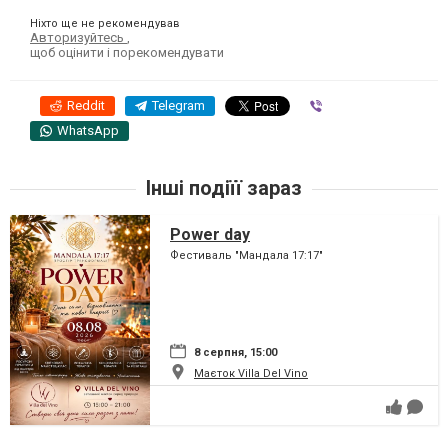
Ніхто ще не рекомендував
Авторизуйтесь
,
щоб оцінити і порекомендувати
Reddit
Telegram
Viber
WhatsApp
Інші подіїї зараз
Power day
Фестиваль "Мандала 17:17"
8 серпня, 15:00
Маєток Villa Del Vino