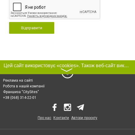
Відправити
Цей сайт використовує «cookies». Також веб-сайт використовує інтернет-сервіс для збору технічних даних стосовно відвідувачів з метою отримання маркетингової та статистичної інформації. Умови обробки даних відвідувачів сайту див.
〉
Реклама на сайті
Робота в нашій компанії
Франшиза "CitySites"
+38 (068) 314-22-01
Про нас
Контакти
Автори проєкту