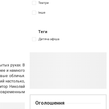
Театри
Інше
Теги
Дитяча афіша
ытых руках. В
нее и намного
овые обличья.
ий настолько,
зитор Николай
 современным
Оголошення