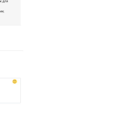
ж для
ми;