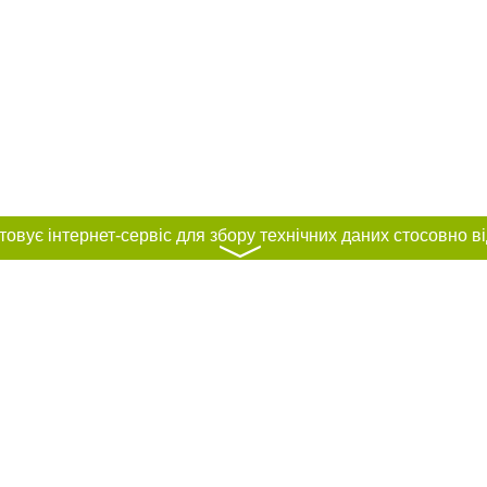
〉
нас :
и
Автори проєкту