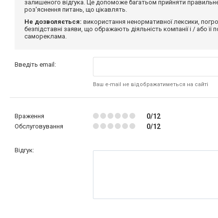
залишеного відгука. Це допоможе багатьом прийняти правильне 
роз'яснення питань, що цікавлять.
Не дозволяється:
використання ненормативної лексики, погро
безпідставні заяви, що ображають діяльність компанії і / або її
самореклама.
Введіть email:
Ваш e-mail не відображатиметься на сайті
Враження
0/12
Обслуговування
0/12
Відгук: