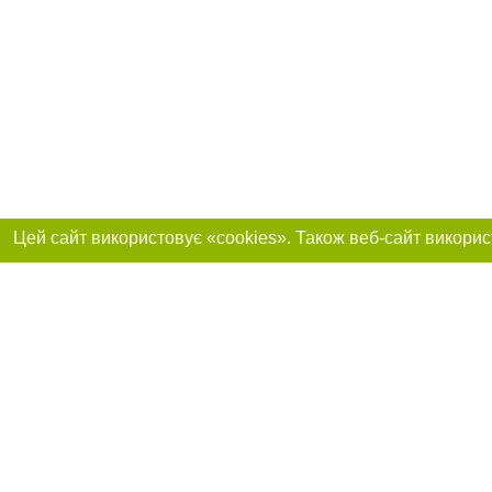
Реклама на сайті
Приєднуйтесь до 
Робота в нашій компанії
Франшиза "CitySites"
Про нас
Контакт
+38 (068) 314-22-01