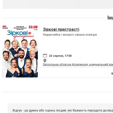
Ін
Зіркові пристрасті
Надвичайна і занадто смішна комедія
22 серпня, 17:00
Запорізька обласна філармонія, комунальний за
Відгук - це думка або оцінка людей, які бажають передати дос