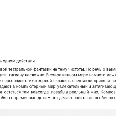
в одном действии.
вой театральной фантазии на тему чистоты. Но речь о вым
юдать гигиену несложно. В современном мире намного важ
е персонажи стихотворной сказки в спектакле приняли н
падают в компьютерный мир: увлекательный и затягивающ
я, остаться там навсегда, позабыв реальный мир. Компо
юбят современные дети – это делает спектакль особенно