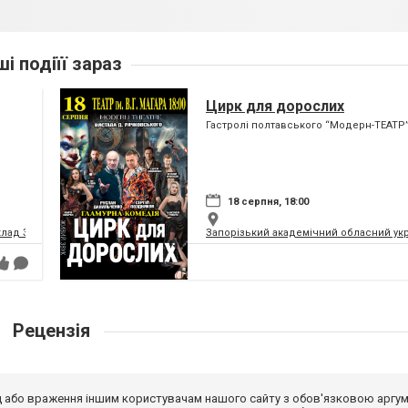
ші подіїї зараз
Цирк для дорослих
Гастролі полтавського “Модерн-ТЕАТР”
18 серпня, 18:00
клад Запорізької обласної ради
Запорізький академічний обласний укра
Рецензія
від або враження іншим користувачам нашого сайту з обов'язковою аргу