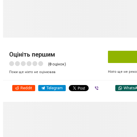
Оцініть першим
(
0
оцінок)
Ніхто ще не рек
Поки ще ніхто не оцінював
Reddit
Telegram
Viber
Whats