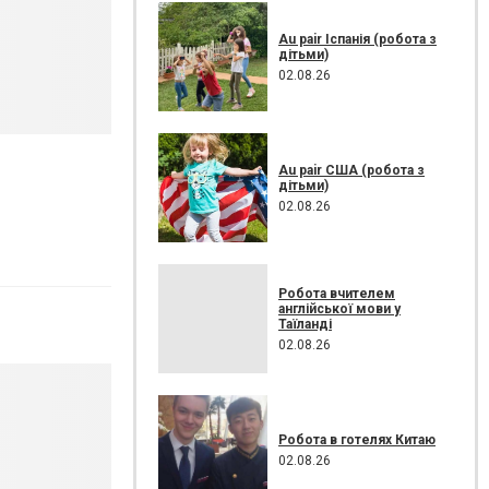
Au pair Іспанія (робота з
дітьми)
02.08.26
Au pair США (робота з
дітьми)
02.08.26
Робота вчителем
англійської мови у
Таїланді
02.08.26
Робота в готелях Китаю
02.08.26