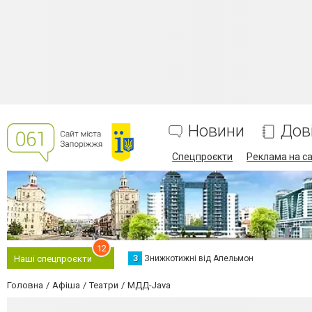
Новини
Дов
Спецпроєкти
Реклама на са
12
З
Знижкотижні від Апельмон
Наші спецпроєкти
Головна
Афіша
Театри
МДД-Java