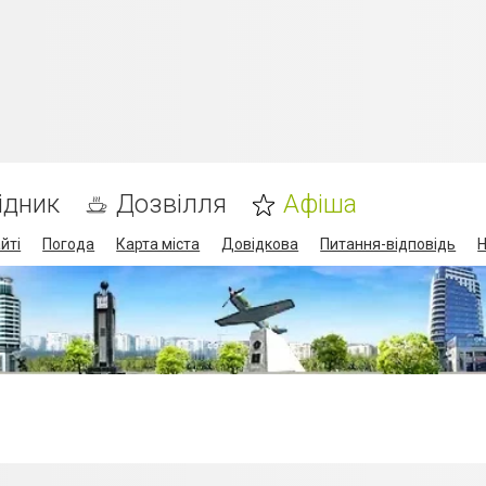
ідник
Дозвілля
Афіша
йті
Погода
Карта міста
Довідкова
Питання-відповідь
Н