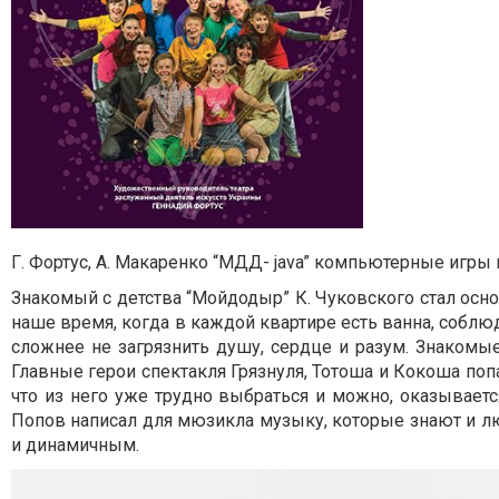
Г. Фортус, А. Макаренко “МДД- java” компьютерные игры 
Знакомый с детства “Мойдодыр” К. Чуковского стал осно
наше время, когда в каждой квартире есть ванна, собл
сложнее не загрязнить душу, сердце и разум. Знакомы
Главные герои спектакля Грязнуля, Тотоша и Кокоша по
что из него уже трудно выбраться и можно, оказываетс
Попов написал для мюзикла музыку, которые знают и л
и динамичным.