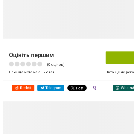
Оцініть першим
(
0
оцінок)
Ніхто ще не рек
Поки ще ніхто не оцінював
Reddit
Telegram
Viber
Whats