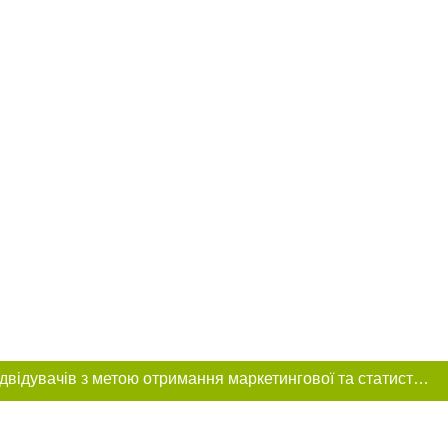
Цей сайт використовує «cookies». Також веб-сайт використовує інтернет-сервіс для збору технічних даних стосовно відвідувачів з метою отримання маркетингової та статистичної інформації. Умови обробки даних відвідувачів сайту див.