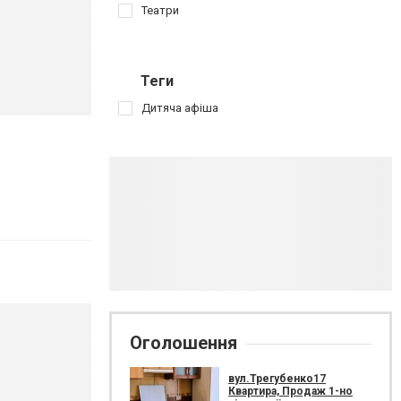
Театри
Теги
Дитяча афіша
Оголошення
вул.Трегубенко17
Квартира, Продаж 1-но