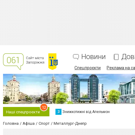
Новини
Дов
Спецпроєкти
Реклама на са
12
З
Знижкотижні від Апельмон
Наші спецпроєкти
Головна
Афіша
Спорт
Металлург-Днепр