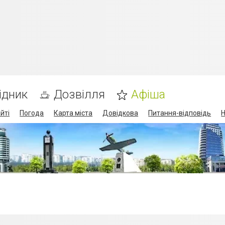
ідник
Дозвілля
Афіша
йті
Погода
Карта міста
Довідкова
Питання-відповідь
Н