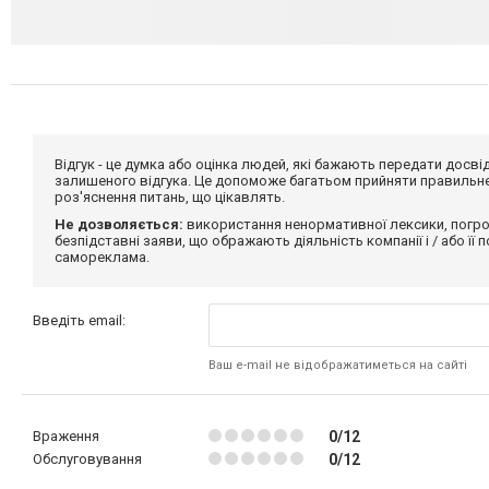
Відгук - це думка або оцінка людей, які бажають передати дос
залишеного відгука. Це допоможе багатьом прийняти правильне 
роз'яснення питань, що цікавлять.
Не дозволяється:
використання ненормативної лексики, погро
безпідставні заяви, що ображають діяльність компанії і / або її
самореклама.
Введіть email:
Ваш e-mail не відображатиметься на сайті
Враження
0/12
Обслуговування
0/12