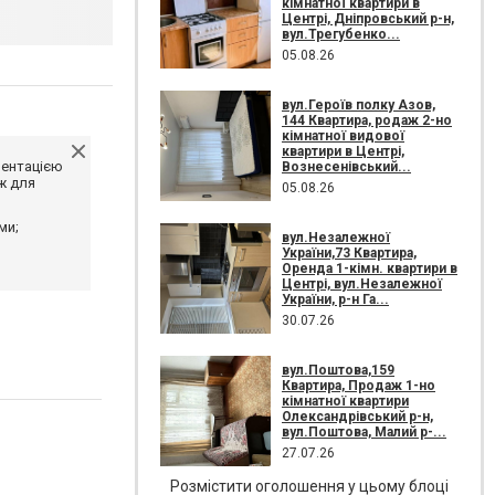
кімнатної квартири в
Центрі, Дніпровський р-н,
вул.Трегубенко...
05.08.26
вул.Героїв полку Азов,
144 Квартира, родаж 2-но
кімнатної видової
квартири в Центрі,
ментацією
Вознесенівський...
ж для
05.08.26
ми;
вул.Незалежної
України,73 Квартира,
Оренда 1-кімн. квартири в
Центрі, вул.Незалежної
України, р-н Га...
30.07.26
вул.Поштова,159
Квартира, Продаж 1-но
кімнатної квартири
Олександрівський р-н,
вул.Поштова, Малий р-...
27.07.26
Розмістити оголошення у цьому блоці