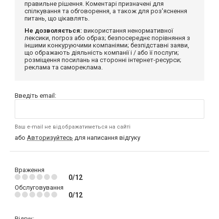
правильне рішення. Коментарі призначені для
спілкування та обговорення, а також для роз'яснення
питань, що цікавлять.
Не дозволяється:
використання ненормативної
лексики, погроз або образ; безпосереднє порівняння з
іншими конкуруючими компаніями; безпідставні заяви,
що ображають діяльність компанії і / або її послуги;
розміщення посилань на сторонні інтернет-ресурси;
реклама та самореклама.
Введіть email:
Ваш e-mail не відображатиметься на сайті
або
Авторизуйтесь
для написання відгуку
Враження
0/12
Обслуговування
0/12
Відгук: