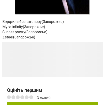
Відкрили без штопору(Запорожье)
My∞ infinity(Запорожье)
Sunset poetry(Запорожье)
Zsteel(Запорожье)
Оцініть першим
(
0
оцінок)