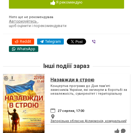
Я рекомендую
Ніхто ще не рекомендував
Авторизуйтесь
,
щоб оцінити і порекомендувати
Reddit
Telegram
Viber
WhatsApp
Інші подіїї зараз
Назавжди в строю
Концертна програма до Дня пам’яті
захисників України, які загинули в боротьбі за
незалежність, суверенітет і територіальну
цілісність України
27 серпня, 17:00
Запорізька обласна філармонія, комунальний за