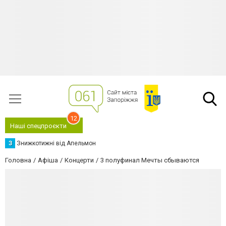
12
Наші спецпроєкти
З
Знижкотижні від Апельмон
Головна
Афіша
Концерти
3 полуфинал Мечты сбываются