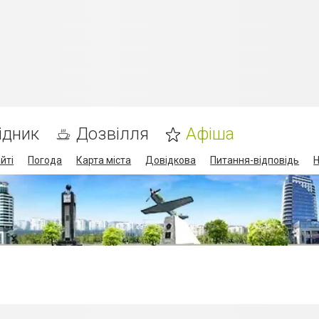
ідник
Дозвілля
Афіша
йті
Погода
Карта міста
Довідкова
Питання-відповідь
Н