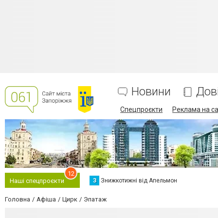
Новини
Дов
Спецпроєкти
Реклама на са
12
З
Знижкотижні від Апельмон
Наші спецпроєкти
Головна
Афіша
Цирк
Эпатаж