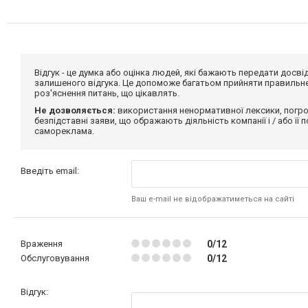
Відгук - це думка або оцінка людей, які бажають передати дос
залишеного відгука. Це допоможе багатьом прийняти правильне 
роз'яснення питань, що цікавлять.
Не дозволяється:
використання ненормативної лексики, погро
безпідставні заяви, що ображають діяльність компанії і / або її
самореклама.
Введіть email:
Ваш e-mail не відображатиметься на сайті
Враження
0/12
Обслуговування
0/12
Відгук: