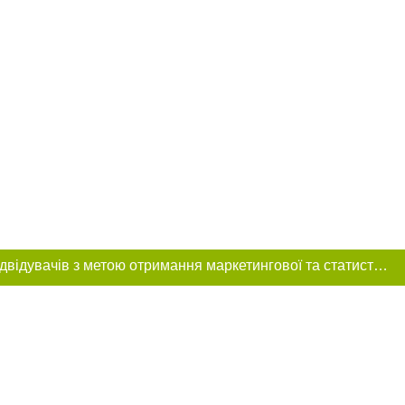
Цей сайт використовує «cookies». Також веб-сайт використовує інтернет-сервіс для збору технічних даних стосовно відвідувачів з метою отримання маркетингової та статистичної інформації. Умови обробки даних відвідувачів сайту див.