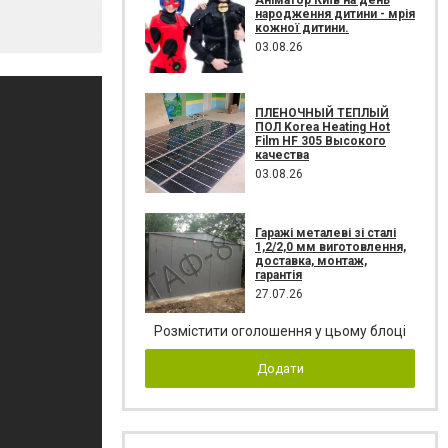
народження дитини - мрія
кожної дитини.
03.08.26
ПЛЕНОЧНЫЙ ТЕПЛЫЙ
ПОЛ Korea Heating Hot
Film HF 305 Высокого
качества
03.08.26
Гаражі металеві зі сталі
1,2/2,0 мм виготовлення,
доставка, монтаж,
гарантія
27.07.26
Розмістити оголошення у цьому блоці
Додати