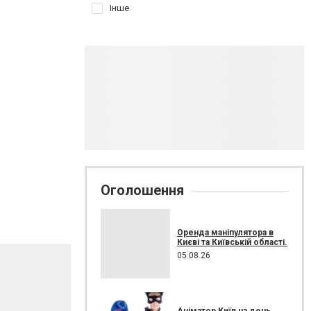
Інше
Оголошення
Оренда маніпулятора в
Києві та Київській області.
05.08.26
Аніматор Київ на день