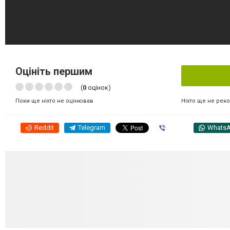
Оцініть першим
(
0
оцінок)
Ніхто ще не рек
Поки ще ніхто не оцінював
Reddit
Telegram
Viber
Whats