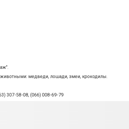
аж".
с животными: медведи, лошади, змеи, крокодилы.
63) 307-58-08, (066) 008-69-79