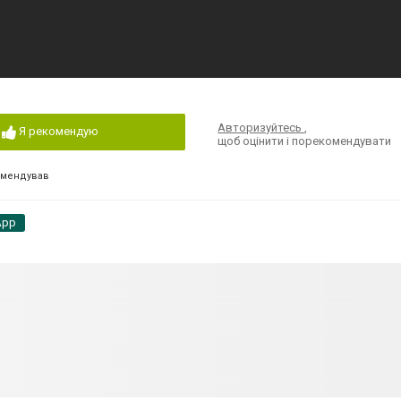
Авторизуйтесь
,
Я рекомендую
щоб оцінити і порекомендувати
омендував
App