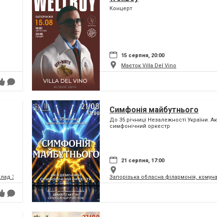
Концерт
15 серпня, 20:00
Маєток Villa Del Vino
Симфонія майбутнього
До 35 річниці Незалежності України. А
симфонічний оркестр
21 серпня, 17:00
клад Запорізької обласної ради
Запорізька обласна філармонія, комун