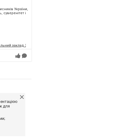
исників України,
, суверенітет і
альний заклад Запорізької обласної ради
ментацією
ж для
ми;