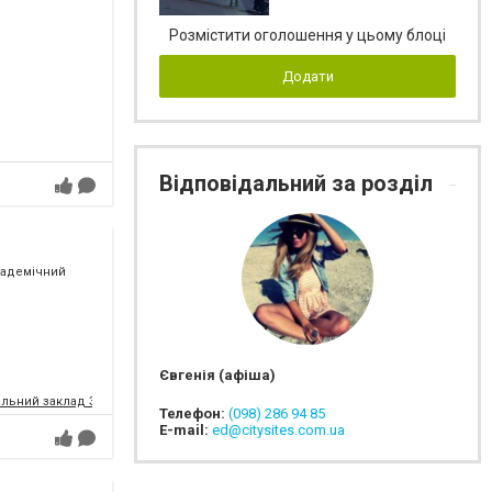
Розмістити оголошення у цьому блоці
Додати
Відповідальний за розділ
кадемічний
Євгенія (афіша)
альний заклад Запорізької обласної ради
Телефон:
(098) 286 94 85
E-mail:
ed@citysites.com.ua