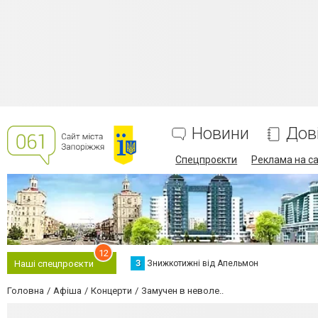
Новини
Дов
Спецпроєкти
Реклама на са
12
З
Знижкотижні від Апельмон
Наші спецпроєкти
Головна
Афіша
Концерти
Замучен в неволе..