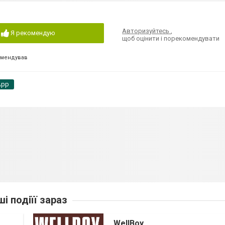
Авторизуйтесь
,
Я рекомендую
щоб оцінити і порекомендувати
омендував
App
ші подіїї зараз
WellBoy