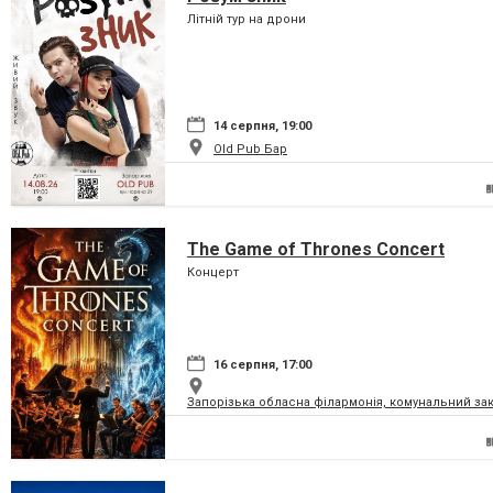
Літній тур на дрони
14 серпня, 19:00
Old Pub Бар
The Game of Thrones Concert
Концерт
16 серпня, 17:00
Запорізька обласна філармонія, комунальний за