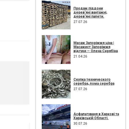
Продам піддони
дерев'яні вантажні,
дерев'яні палети.
27.07.26
Масаж Запоріжжя ціна |
Масажист Запоріжжя
відгуки — Олена Скрябіна
21.04.26
Скупка технического
серебра, лома серебра
27.07.26
Асфальтуваня в Харкові та
Харківській Області.
30.07.26