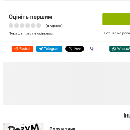
Оцініть першим
(
0
оцінок)
Ніхто ще не рек
Поки ще ніхто не оцінював
Reddit
Telegram
Viber
Whats
Ін
Розум зник