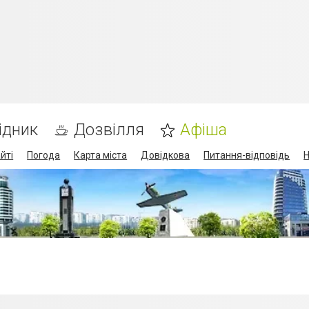
ідник
Дозвілля
Афіша
йті
Погода
Карта міста
Довідкова
Питання-відповідь
Н