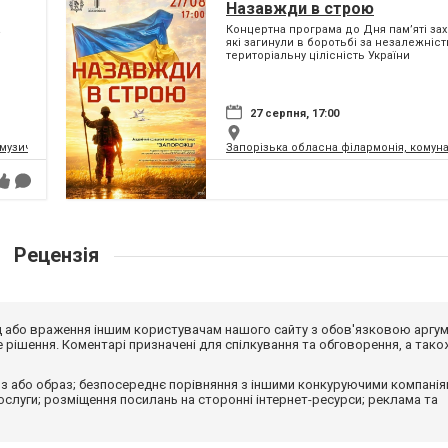
Назавжди в строю
а
Концертна програма до Дня пам’яті зах
які загинули в боротьбі за незалежність
територіальну цілісність України
27 серпня, 17:00
узично-драматичний театр ім. В. Г. Магара
Запорізька обласна філармонія, комун
Рецензія
від або враження іншим користувачам нашого сайту з обов'язковою аргу
рішення. Коментарі призначені для спілкування та обговорення, а тако
з або образ; безпосереднє порівняння з іншими конкуруючими компанія
 послуги; розміщення посилань на сторонні інтернет-ресурси; реклама та