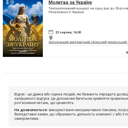
Молитва за Україну
Театралізований концерт на одну дію до 35-річч
Незалежності України
22 серпня, 16:00
Запорізький академічний обласний український м
Відгук - це думка або оцінка людей, які бажають передати дос
залишеного відгука. Це допоможе багатьом прийняти правильне 
роз'яснення питань, що цікавлять.
Не дозволяється:
використання ненормативної лексики, погро
безпідставні заяви, що ображають діяльність компанії і / або її
самореклама.