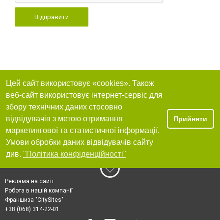
Відправити
Цей сайт використовує «cookies». Також
веб-сайт використовує інтернет-сервіс для
збору технічних даних стосовно
відвідувачів з метою отримання
Прийняти
маркетингової та статистичної інформації.
Умови обробки даних відвідувачів сайту
див.
"Політика конфіденційності"
Реклама на сайті
Робота в нашій компанії
Франшиза "CitySites"
+38 (068) 314-22-01